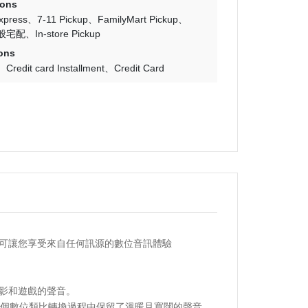
ions
Express
7-11 Pickup
FamilyMart Pickup
般宅配
In-store Pickup
ons
Credit card Installment
Credit Card
幻搖
S®可讓您享受來自任何訊源的數位音訊體驗
影和遊戲的聲音。
0n在整個數位類比轉換過程中保留了溫暖且寬闊的聲音。