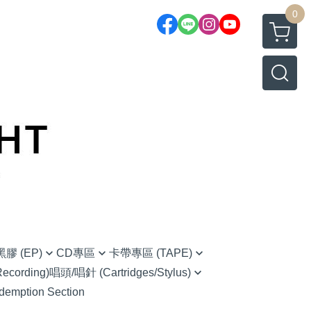
0
膠 (EP)
CD專區
卡帶專區 (TAPE)
cording)
唱頭/唱針 (Cartridges/Stylus)
native Rock 另類搖滾
(CD) Chinese 華語
Chinese 華語
demption Section
Ortofon (Hi-Fi家用款)
 藍調
(CD) Classical 古典樂
O.S.T 原聲帶