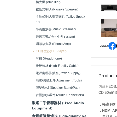
擴大機 (Amplifier)
音響接頭/零件 (Audio
被動式喇叭 (Passive Speaker)
Connectors)
主動式喇叭/藍芽喇叭 (Active Speak
er)
串流播放器(Music Streamer)
嚴選音響組合 (Hi-Fi system)
唱頭放大器 (Phono Amp)
Share
CD播放器(CD Player)
耳機 (Headphone)
發燒線材 (High-Fidelity Cable)
電源處理器/插座(Power Supply)
Product 
清潔/調整工具(Adjustment Tools)
內建HEOS
腳架/墊材 (Speaker Stand/Pad)
CD 50
音響接頭/零件 (Audio Connectors)
嚴選二手音響器材 (Used Audio
．極高解析
Equipment)
．HDMI A
老燭嚴選發燒片(High-quality Re
．自訂Mara