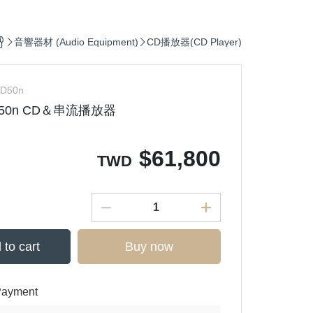
Ortofon (專業DJ用款)
p
(CD) Hip-Pop 饒舌
鐵三角 audio - technica
滾
ronic 電子樂
(CD) Electronic 電子樂
音響器材 (Audio Equipment)
CD播放器(CD Player)
, Soul 放克＆靈魂
(CD) Funk, Soul 放克＆靈魂
op 嘻哈
(CD) J-Pop 日本流行
CD50n
CD 50n CD＆串流播放器
s J-Pop
(CD) Jazz 爵士
p 日本流行
(CD) K-Pop 韓國流行
$
61,800
爵士
(CD) O.S.T 原聲帶
TWD
. 原聲帶
(CD) R＆B 節奏藍調
 西洋流行
(CD) Pop 西洋流行
 to cart
Buy now
Payment