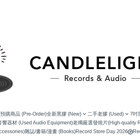
)
預購商品 (Pre-Order)
全新黑膠 (New)
二手老膠 (Used)
7吋黑
材 (Used Audio Equipment)
老燭嚴選發燒片(High-quality Re
(NU) Alternative Rock 另類搖滾
(SC) 70s-80s J-Pop
(EP) Alter
essories)
雜誌/書籍/漫畫 (Books)
Record Store Day 2026
Re
(NU) Blues 藍調
(SC) 90s-00s J-POP
(EP) Blues