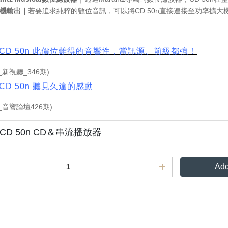
機輸出｜
若要追求純粹的數位音訊，可以將CD 50n直接連接至功率擴
tz CD 50n 此價位難得的音響性，當訊源、前級都強！
月_新視聽_346期)
z CD 50n 聽見久違的感動
月_音響論壇426期)
z CD 50n CD＆串流播放器
Add