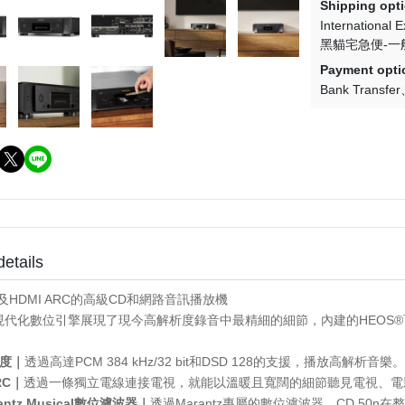
(NU) Pop Rock 流行搖滾
(SC) Metal 金屬樂
Shipping opt
International 
(NU) Pop 西洋流行
(SC) O.S.T 原聲帶
黑貓宅急便-一
(NU) Post-Rock 後搖
(SC) Pop Rock 流行搖滾
Payment opti
Bank Transfer
(NU) Psychedelic Rock 迷幻搖
(SC) Prog Rock 前衛搖滾
滾
(SC) Psychedelic Rock 迷
(NU) R＆B 節奏藍調
滾
(NU) Reggae 雷鬼
(SC) Soft Rock 抒情搖滾
(NU) World 世界
(SC) World 世界
details
及HDMI ARC的高級CD和網路音訊播放機
n的現代化數位引擎展現了現今高解析度錄音中最精細的細節，內建的HEO
度｜
透過高達PCM 384 kHz/32 bit和DSD 128的支援，播放高解析音樂。
RC｜
透過一條獨立電線連接電視，就能以溫暖且寬闊的細節聽見電視、電
ntz Musical數位濾波器｜
透過Marantz專屬的數位濾波器，CD 5