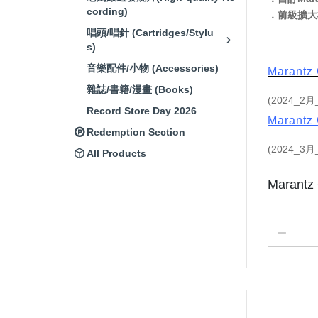
cording)
．前級擴大
唱頭/唱針 (Cartridges/Stylu
s)
音樂配件/小物 (Accessories)
Maran
雜誌/書籍/漫畫 (Books)
(2024_2
Record Store Day 2026
Marant
Redemption Section
(2024_3
All Products
Marant