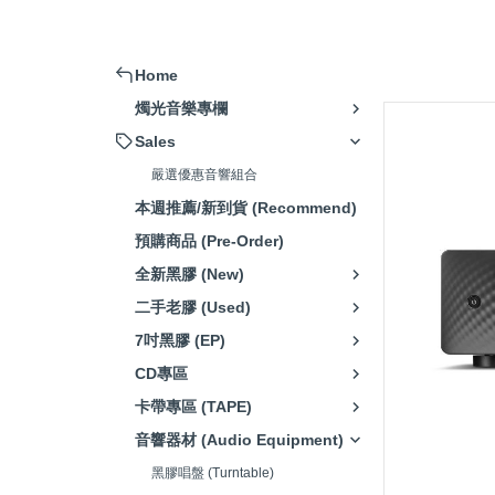
擴大機 (Amplifier)
被動式喇叭 (Passive Speaker)
Home
主動式喇叭/藍芽喇叭 (Active
燭光音樂專欄
Speaker)
Sales
串流播放器(Music Streamer)
嚴選優惠音響組合
嚴選音響組合 (Hi-Fi system)
本週推薦/新到貨 (Recommend)
唱頭放大器 (Phono Amp)
預購商品 (Pre-Order)
CD播放器(CD Player)
全新黑膠 (New)
耳機 (Headphone)
二手老膠 (Used)
7吋黑膠 (EP)
發燒線材 (High-Fidelity Cable)
CD專區
電源處理器/插座(Power Supply)
卡帶專區 (TAPE)
清潔/調整工具(Adjustment
音響器材 (Audio Equipment)
Tools)
黑膠唱盤 (Turntable)
腳架/墊材 (Speaker Stand/Pad)