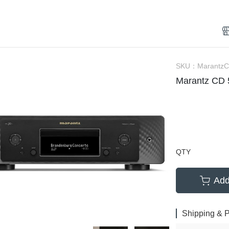
(NU) Chinese 華語
(SC) 70s-80s Pop
(EP) City Po
(NU) City Pop
(SC) Alternative Rock 另類搖
(EP) Elect
(NU) Classic Rock 經典搖滾
(SC) Blues 藍調
(EP) Funk
(NU) Classical 古典樂
(SC) City Pop
(EP) Hip-H
SKU：
Marantz
Marantz 
(NU) Electronic 電子樂
(SC) Classic Rock 經典搖滾
(EP) 70s-80
(NU) Funk, Soul 放克＆靈魂
(SC) Classical 古典樂
(EP) J-Po
(NU) Hard Rock 硬搖滾
(SC) Country 鄉村
(EP) Jazz 
(NU) Hip Hop 嘻哈
(SC) Electronic 電子樂
(EP) O.S.T
(NU) J-Pop 日本流行
(SC) Funk, Soul 放克＆靈魂
(EP) Pop
QTY
(NU) Jazz 爵士
(SC) Fusion 融合
Add
(NU) K-Pop 韓國流行
(SC) Hard Rock 硬搖滾
(NU) Metal 金屬樂
(SC) Hip Hop 嘻哈
Shipping & 
(NU) O.S.T 原聲帶
(SC) Jazz 爵士