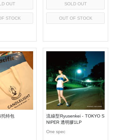
LD OUT
SOLD OUT
OF STOCK
OUT OF STOCK
elect
Select
布托特包
流線型Ryusenkei - TOKYO S
NIPER 透明膠1LP
One spec