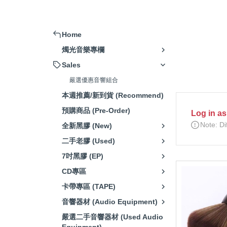
擴大機 (Amplifier)
被動式喇叭 (Passive Speaker)
Home
主動式喇叭/藍芽喇叭 (Active
燭光音樂專欄
Speaker)
Sales
串流播放器(Music Streamer)
嚴選優惠音響組合
嚴選音響組合 (Hi-Fi system)
本週推薦/新到貨 (Recommend)
唱頭放大器 (Phono Amp)
預購商品 (Pre-Order)
Log in a
CD播放器(CD Player)
Note: Di
全新黑膠 (New)
耳機 (Headphone)
二手老膠 (Used)
7吋黑膠 (EP)
發燒線材 (High-Fidelity Cable)
CD專區
電源處理器/插座(Power Supply)
卡帶專區 (TAPE)
清潔/調整工具(Adjustment
音響器材 (Audio Equipment)
Tools)
嚴選二手音響器材 (Used Audio
腳架/墊材 (Speaker Stand/Pad)