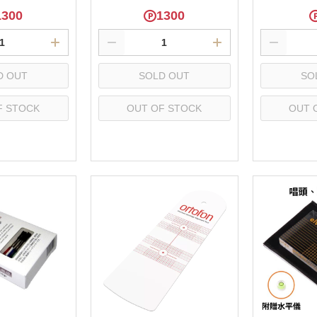
1300
1300
D OUT
SOLD OUT
SO
F STOCK
OUT OF STOCK
OUT 
lect
Select
S