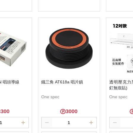
lect
Select
S
-7N 唱頭導線
鐵三角 AT618a 唱片鎮
透明壓克力
釘無痕貼)
One spec
One spec
3300
3000