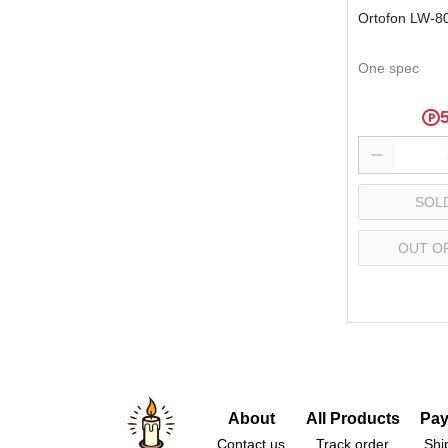
Ortofon LW
One spec
SOL
OUT O
Se
About
All Products
Pay
Contact us
Track order
Shi