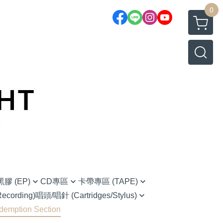
0
膠 (EP)
CD專區
卡帶專區 (TAPE)
cording)
唱頭/唱針 (Cartridges/Stylus)
native Rock 另類搖滾
(CD) Chinese 華語
Chinese 華語
demption Section
Ortofon (Hi-Fi家用款)
 藍調
(CD) Classical 古典樂
O.S.T 原聲帶