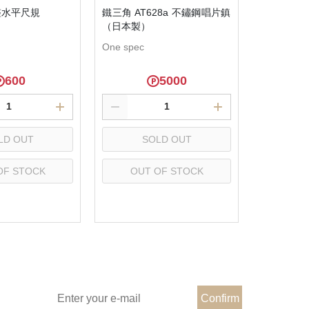
整水平尺規
鐵三角 AT628a 不鏽鋼唱片鎮
（日本製）
One spec
600
5000
LD OUT
SOLD OUT
OF STOCK
OUT OF STOCK
elect
Select
Subscribe e-mail to Learn more
Confirm