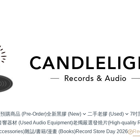
)
預購商品 (Pre-Order)
全新黑膠 (New)
二手老膠 (Used)
7吋黑
材 (Used Audio Equipment)
老燭嚴選發燒片(High-quality Re
(NU) Alternative Rock 另類搖滾
(SC) 70s-80s J-Pop
(EP) Alter
essories)
雜誌/書籍/漫畫 (Books)
Record Store Day 2026
Re
(NU) Blues 藍調
(SC) 90s-00s J-POP
(EP) Blues