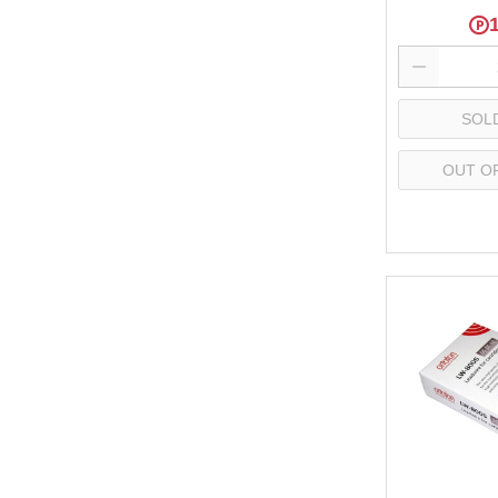
SOL
OUT O
Se