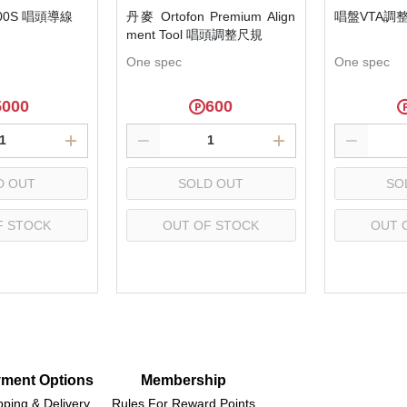
-800S 唱頭導線
丹麥 Ortofon Premium Align
唱盤VTA調
ment Tool 唱頭調整尺規
One spec
One spec
5000
600
D OUT
SOLD OUT
SO
F STOCK
OUT OF STOCK
OUT 
lect
Select
S
ment Options
Membership
pping & Delivery
Rules For Reward Points