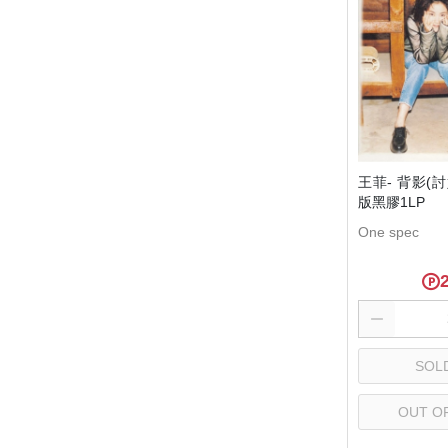
王菲- 背影(
版黑膠1LP
One spec
SOL
OUT O