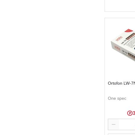
Se
Ortofon LW
One spec