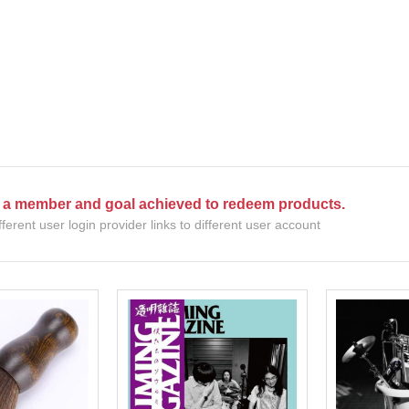
(NU) Chinese 華語
(SC) 70s-80s Pop
(EP) City Po
(NU) City Pop
(SC) Alternative Rock 另類搖
(EP) Elect
(NU) Classic Rock 經典搖滾
(SC) Blues 藍調
(EP) Funk
(NU) Classical 古典樂
(SC) City Pop
(EP) Hip-H
(NU) Electronic 電子樂
(SC) Classic Rock 經典搖滾
(EP) 70s-80
(NU) Funk, Soul 放克＆靈魂
(SC) Classical 古典樂
(EP) J-Po
s a member and goal achieved to redeem products.
(NU) Hard Rock 硬搖滾
(SC) Country 鄉村
(EP) Jazz 
fferent user login provider links to different user account
(NU) Hip Hop 嘻哈
(SC) Electronic 電子樂
(EP) O.S.T
(NU) J-Pop 日本流行
(SC) Funk, Soul 放克＆靈魂
(EP) Pop
(NU) Jazz 爵士
(SC) Fusion 融合
(NU) K-Pop 韓國流行
(SC) Hard Rock 硬搖滾
(NU) Metal 金屬樂
(SC) Hip Hop 嘻哈
(NU) O.S.T 原聲帶
(SC) Jazz 爵士