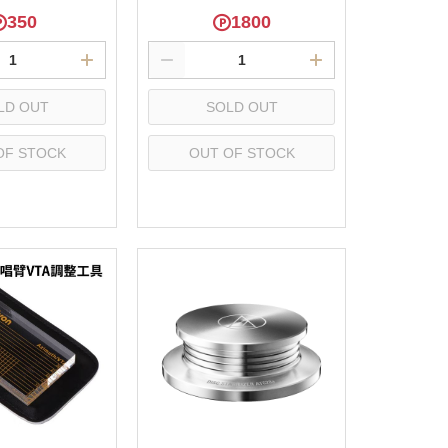
350
1800
LD OUT
SOLD OUT
OF STOCK
OUT OF STOCK
elect
Select