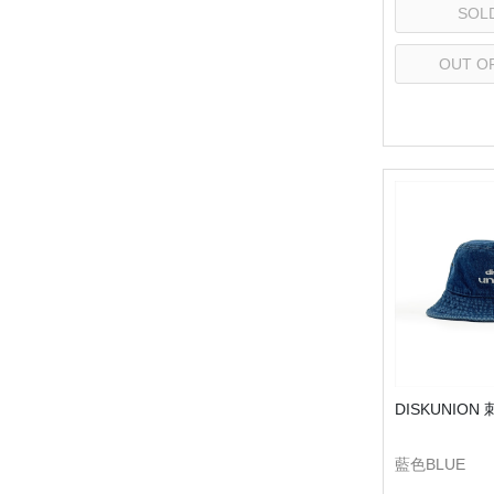
SOL
OUT O
Se
DISKUNIO
藍色BLUE