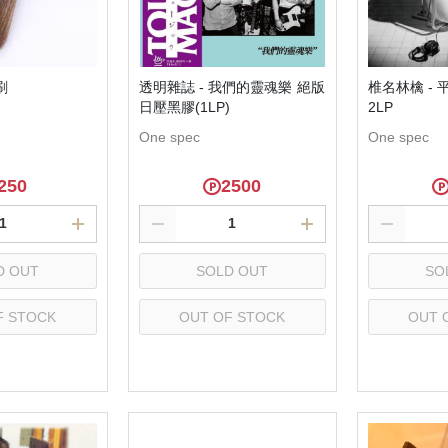
(NU) Pop Rock 流行搖滾
(SC) Metal 金屬樂
(NU) Pop 西洋流行
(SC) O.S.T 原聲帶
(NU) Post-Rock 後搖
(SC) Pop Rock 流行搖滾
刷
透明雜誌 - 我們的靈魂樂 絕版
椎名林檎 -
(NU) Psychedelic Rock 迷幻搖
(SC) Prog Rock 前衛搖滾
日壓黑膠(1LP)
2LP
滾
One spec
One spec
(SC) Psychedelic Rock 迷
(NU) R＆B 節奏藍調
滾
250
2500
(NU) Reggae 雷鬼
(SC) Soft Rock 抒情搖滾
(NU) World 世界
(SC) World 世界
D OUT
SOLD OUT
SO
F STOCK
OUT OF STOCK
OUT 
lect
Select
S