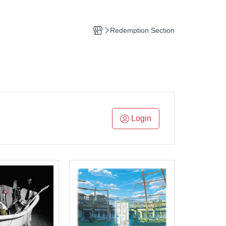
Ortofon (專業DJ用款)
p
(CD) Hip-Pop 饒舌
鐵三角 audio - technica
滾
ronic 電子樂
(CD) Electronic 電子樂
Redemption Section
, Soul 放克＆靈魂
(CD) Funk, Soul 放克＆靈魂
op 嘻哈
(CD) J-Pop 日本流行
s J-Pop
(CD) Jazz 爵士
p 日本流行
(CD) K-Pop 韓國流行
爵士
(CD) O.S.T 原聲帶
Login
. 原聲帶
(CD) R＆B 節奏藍調
 西洋流行
(CD) Pop 西洋流行