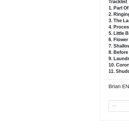
Tracklist
1. Part O
2. Ringi
3. The L
4. Proce
5. Little 
6. Flowe
7. Shall
8. Before
9. Laund
10. Coro
11. Shud
Brian E