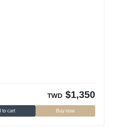
$
1,350
TWD
 to cart
Buy now