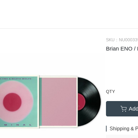
(NU) Chinese 華語
(SC) 70s-80s Pop
(EP) City Po
(NU) City Pop
(SC) Alternative Rock 另類搖
(EP) Elect
(NU) Classic Rock 經典搖滾
(SC) Blues 藍調
(EP) Funk
(NU) Classical 古典樂
(SC) City Pop
(EP) Hip-H
SKU：
NU00033
Brian ENO 
(NU) Electronic 電子樂
(SC) Classic Rock 經典搖滾
(EP) 70s-80
(NU) Funk, Soul 放克＆靈魂
(SC) Classical 古典樂
(EP) J-Po
(NU) Hard Rock 硬搖滾
(SC) Country 鄉村
(EP) Jazz 
(NU) Hip Hop 嘻哈
(SC) Electronic 電子樂
(EP) O.S.T
(NU) J-Pop 日本流行
(SC) Funk, Soul 放克＆靈魂
(EP) Pop
QTY
(NU) Jazz 爵士
(SC) Fusion 融合
Add
(NU) K-Pop 韓國流行
(SC) Hard Rock 硬搖滾
(NU) Metal 金屬樂
(SC) Hip Hop 嘻哈
Shipping & 
(NU) O.S.T 原聲帶
(SC) Jazz 爵士