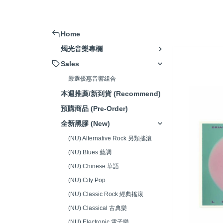
擴大機 (Amplifier)
被動式喇叭 (Passive Speaker)
Home
主動式喇叭/藍芽喇叭 (Active
燭光音樂專欄
Speaker)
Sales
串流播放器(Music Streamer)
嚴選優惠音響組合
嚴選音響組合 (Hi-Fi system)
本週推薦/新到貨 (Recommend)
唱頭放大器 (Phono Amp)
預購商品 (Pre-Order)
CD播放器(CD Player)
全新黑膠 (New)
耳機 (Headphone)
(NU) Alternative Rock 另類搖滾
(NU) Blues 藍調
發燒線材 (High-Fidelity Cable)
(NU) Chinese 華語
電源處理器/插座(Power Supply)
(NU) City Pop
清潔/調整工具(Adjustment
(NU) Classic Rock 經典搖滾
Tools)
(NU) Classical 古典樂
腳架/墊材 (Speaker Stand/Pad)
(NU) Electronic 電子樂