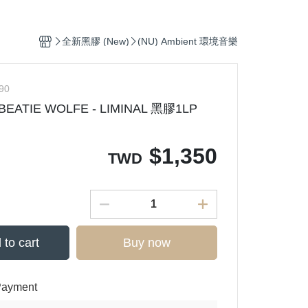
Ortofon (專業DJ用款)
p
(CD) Hip-Pop 饒舌
鐵三角 audio - technica
滾
ronic 電子樂
(CD) Electronic 電子樂
全新黑膠 (New)
(NU) Ambient 環境音樂
, Soul 放克＆靈魂
(CD) Funk, Soul 放克＆靈魂
op 嘻哈
(CD) J-Pop 日本流行
90
/ BEATIE WOLFE - LIMINAL 黑膠1LP
s J-Pop
(CD) Jazz 爵士
p 日本流行
(CD) K-Pop 韓國流行
$
1,350
爵士
(CD) O.S.T 原聲帶
TWD
. 原聲帶
(CD) R＆B 節奏藍調
 西洋流行
(CD) Pop 西洋流行
 to cart
Buy now
Payment