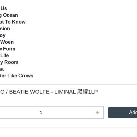
f Us
ng Ocean
ast To Know
ssion
Boy
r Woen
ow Form
 Life
ry Room
na
der Like Crows
NO / BEATIE WOLFE - LIMINAL 黑膠1LP
Add