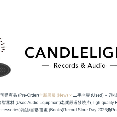
)
預購商品 (Pre-Order)
全新黑膠 (New)
二手老膠 (Used)
7吋黑
材 (Used Audio Equipment)
老燭嚴選發燒片(High-quality Re
(NU) Alternative Rock 另類搖滾
(SC) 70s-80s J-Pop
(EP) Alter
essories)
雜誌/書籍/漫畫 (Books)
Record Store Day 2026
Re
(NU) Blues 藍調
(SC) 90s-00s J-POP
(EP) Blues