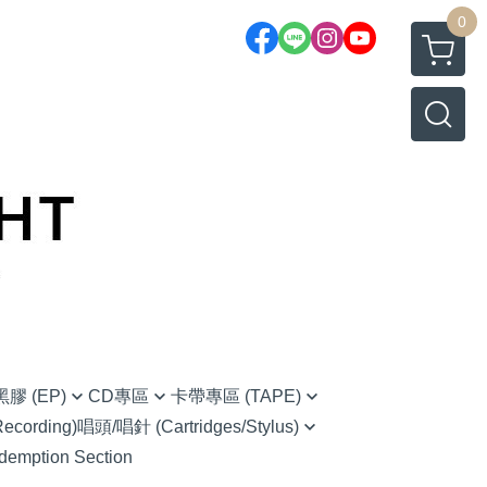
0
膠 (EP)
CD專區
卡帶專區 (TAPE)
cording)
唱頭/唱針 (Cartridges/Stylus)
native Rock 另類搖滾
(CD) Chinese 華語
Chinese 華語
demption Section
Ortofon (Hi-Fi家用款)
 藍調
(CD) Classical 古典樂
O.S.T 原聲帶