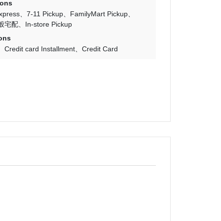
ions
Express
7-11 Pickup
FamilyMart Pickup
般宅配
In-store Pickup
ons
Credit card Installment
Credit Card
幻搖