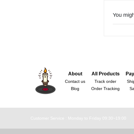
You might
About
All Products
Pay
Contact us
Track order
Shi
Blog
Order Tracking
Sa
Customer Service : Monday to Friday 09:30~19:00