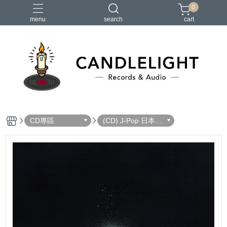
0
menu
search
cart
2026大港開唱
RSD
聖誕節
鏈鋸人蕾潔篇
黑潮好針
CD專區
(CD) J-Pop 日本流
行