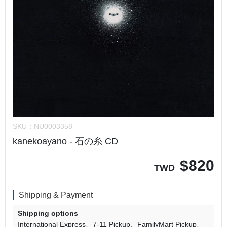
SKU：
NU0003358
kanekoayano - 石の糸 CD
$
820
TWD
Shipping & Payment
Shipping options
International Express
7-11 Pickup
FamilyMart Pickup