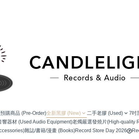
)
預購商品 (Pre-Order)
全新黑膠 (New)
二手老膠 (Used)
7吋黑
材 (Used Audio Equipment)
老燭嚴選發燒片(High-quality Re
(NU) Alternative Rock 另類搖滾
(SC) 70s-80s J-Pop
(EP) Alter
essories)
雜誌/書籍/漫畫 (Books)
Record Store Day 2026
Re
(NU) Blues 藍調
(SC) 90s-00s J-POP
(EP) Blues