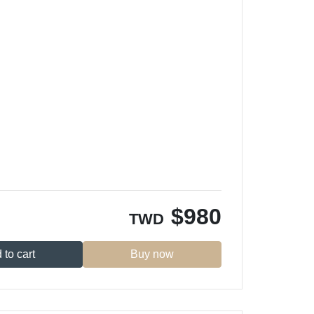
$
980
TWD
 to cart
Buy now