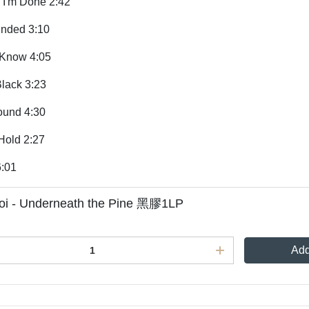
 I'm Done 2:42
inded 3:10
 Know 4:05
Black 3:23
Sound 4:30
Hold 2:27
6:01
oi - Underneath the Pine 黑膠1LP
Add