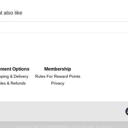
 also like
ment Options
Membership
pping & Delivery
Rules For Reward Points
les & Refunds
Privacy
Company Title: 燭光音樂事業有限公司
VAT Number: 62254210