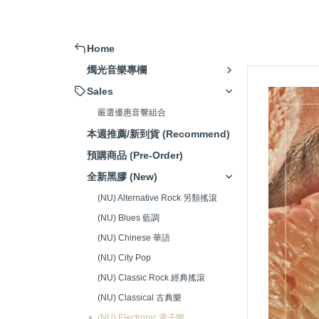
擴大機 (Amplifier)
被動式喇叭 (Passive Speaker)
Home
主動式喇叭/藍芽喇叭 (Active
燭光音樂專欄
Speaker)
Sales
串流播放器(Music Streamer)
嚴選優惠音響組合
嚴選音響組合 (Hi-Fi system)
本週推薦/新到貨 (Recommend)
唱頭放大器 (Phono Amp)
預購商品 (Pre-Order)
CD播放器(CD Player)
全新黑膠 (New)
耳機 (Headphone)
(NU) Alternative Rock 另類搖滾
(NU) Blues 藍調
發燒線材 (High-Fidelity Cable)
(NU) Chinese 華語
電源處理器/插座(Power Supply)
(NU) City Pop
清潔/調整工具(Adjustment
(NU) Classic Rock 經典搖滾
Tools)
(NU) Classical 古典樂
腳架/墊材 (Speaker Stand/Pad)
(NU) Electronic 電子樂