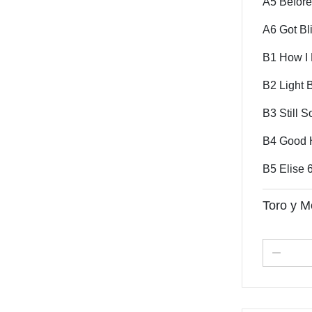
A5 Before
A6 Got Bl
B1 How I
B2 Light 
B3 Still 
B4 Good 
B5 Elise 
Toro y M