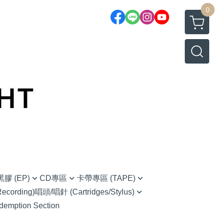
0
膠 (EP)
CD專區
卡帶專區 (TAPE)
cording)
唱頭/唱針 (Cartridges/Stylus)
native Rock 另類搖滾
(CD) Chinese 華語
Chinese 華語
demption Section
Ortofon (Hi-Fi家用款)
 藍調
(CD) Classical 古典樂
O.S.T 原聲帶