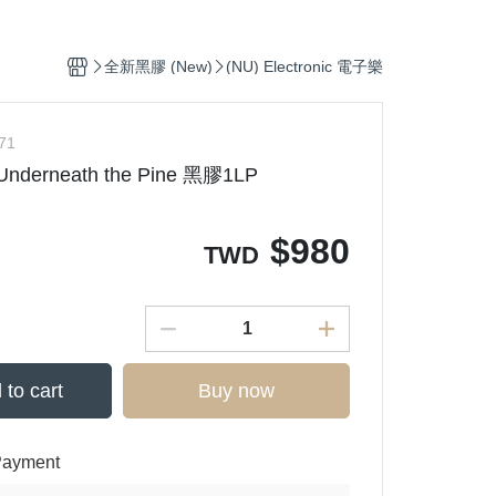
Ortofon (專業DJ用款)
p
(CD) Hip-Pop 饒舌
鐵三角 audio - technica
滾
ronic 電子樂
(CD) Electronic 電子樂
全新黑膠 (New)
(NU) Electronic 電子樂
, Soul 放克＆靈魂
(CD) Funk, Soul 放克＆靈魂
op 嘻哈
(CD) J-Pop 日本流行
71
- Underneath the Pine 黑膠1LP
s J-Pop
(CD) Jazz 爵士
p 日本流行
(CD) K-Pop 韓國流行
$
980
爵士
(CD) O.S.T 原聲帶
TWD
. 原聲帶
(CD) R＆B 節奏藍調
 西洋流行
(CD) Pop 西洋流行
 to cart
Buy now
Payment