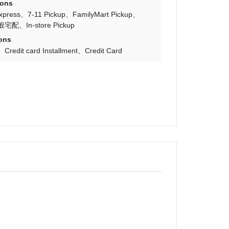
ions
Express
7-11 Pickup
FamilyMart Pickup
般宅配
In-store Pickup
ons
Credit card Installment
Credit Card
幻搖