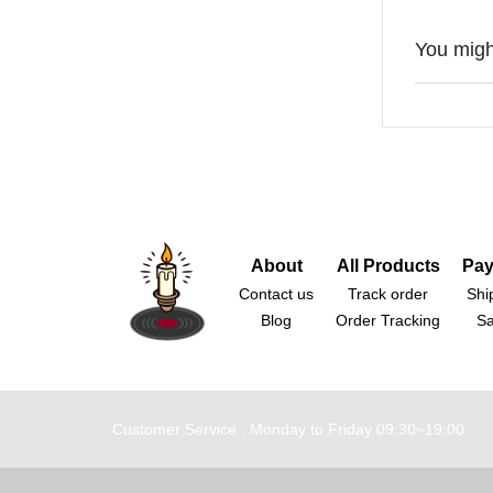
You might
About
All Products
Pay
Contact us
Track order
Shi
Blog
Order Tracking
Sa
Customer Service : Monday to Friday 09:30~19:00