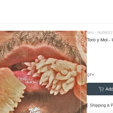
(NU) Chinese 華語
(SC) 70s-80s Pop
(EP) City Po
(NU) City Pop
(SC) Alternative Rock 另類搖
(EP) Elect
(NU) Classic Rock 經典搖滾
(SC) Blues 藍調
(EP) Funk
(NU) Classical 古典樂
(SC) City Pop
(EP) Hip-H
SKU：
NU00022
Toro y Moi 
(NU) Electronic 電子樂
(SC) Classic Rock 經典搖滾
(EP) 70s-80
(NU) Funk, Soul 放克＆靈魂
(SC) Classical 古典樂
(EP) J-Po
(NU) Hard Rock 硬搖滾
(SC) Country 鄉村
(EP) Jazz 
(NU) Hip Hop 嘻哈
(SC) Electronic 電子樂
(EP) O.S.T
(NU) J-Pop 日本流行
(SC) Funk, Soul 放克＆靈魂
(EP) Pop
QTY
(NU) Jazz 爵士
(SC) Fusion 融合
Add
(NU) K-Pop 韓國流行
(SC) Hard Rock 硬搖滾
(NU) Metal 金屬樂
(SC) Hip Hop 嘻哈
Shipping & 
(NU) O.S.T 原聲帶
(SC) Jazz 爵士