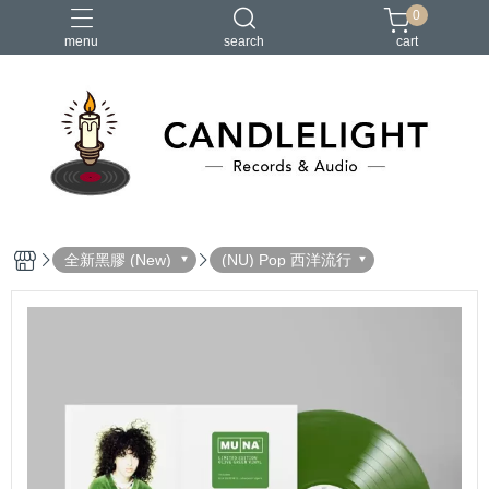
0
menu
search
cart
2026大港開唱
RSD
聖誕節
鏈鋸人蕾潔篇
黑潮好針
全新黑膠 (New)
(NU) Pop 西洋流行