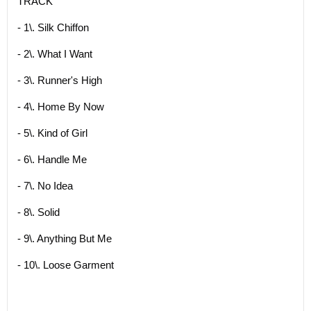
TRACK
- 1\. Silk Chiffon
- 2\. What I Want
- 3\. Runner's High
- 4\. Home By Now
- 5\. Kind of Girl
- 6\. Handle Me
- 7\. No Idea
- 8\. Solid
- 9\. Anything But Me
- 10\. Loose Garment