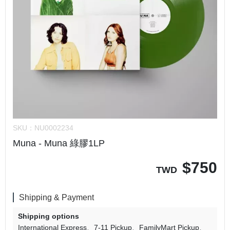
SKU：
NU0002234
Muna - Muna 綠膠1LP
$
750
TWD
Shipping & Payment
Shipping options
International Express
7-11 Pickup
FamilyMart Pickup