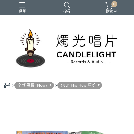
0
選單
搜尋
購物車
2026大港開唱
RSD
聖誕節
鏈鋸人蕾潔篇
黑潮好針
全新黑膠 (New)
(NU) Hip Hop 嘻哈