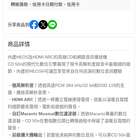
轉帳匯款
信用卡分期付款
信用卡
分享商品到
商品詳情
內建HEOS及HDMI ARC的高級CD和網路音訊播放機
CD 50n的現代化數位引擎展現了現今高解析度錄音中最精細的細
節，內建的HEOS®可讓您享受來自任何訊源的數位音訊體驗
．極高解析度｜
透過高達PCM 384 kHz/32 bit和DSD 128的支
援，播放高解析音樂。
．HDMI ARC｜
透過一條獨立電線連接電視，就能以溫暖且寬闊
的細節聽見電視、電影和遊戲的聲音。
．自訂Marantz Musical數位濾波器｜
透過Marantz專屬的數位
濾波器，CD 50n在整個數位類比轉換過程中保留了溫暖且寬闊的
聲音。
．前級擴大機輸出｜
若要追求純粹的數位音訊，可以將CD 50n直