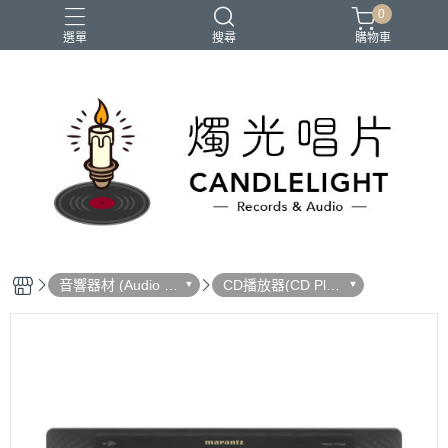
0
選單
搜尋
購物車
2026大港開唱
RSD
聖誕節
鏈鋸人蕾潔篇
黑潮好針
音響器材 (Audio E
CD播放器(CD Play
quipment)
er)