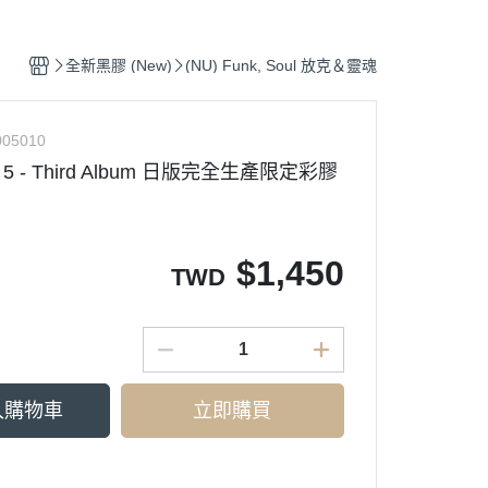
Ortofon (專業DJ用款)
Pop
(CD) Hip-Pop 饒舌
鐵三角 audio - technica
類搖滾
tronic 電子樂
(CD) Electronic 電子樂
全新黑膠 (New)
(NU) Funk, Soul 放克＆靈魂
k, Soul 放克＆靈魂
(CD) Funk, Soul 放克＆靈魂
-Hop 嘻哈
(CD) J-Pop 日本流行
05010
on 5 - Third Album 日版完全生產限定彩膠
0s J-Pop
(CD) Jazz 爵士
op 日本流行
(CD) K-Pop 韓國流行
 爵士
(CD) O.S.T 原聲帶
$
1,450
TWD
T. 原聲帶
(CD) R＆B 節奏藍調
p 西洋流行
(CD) Pop 西洋流行
入購物車
立即購買