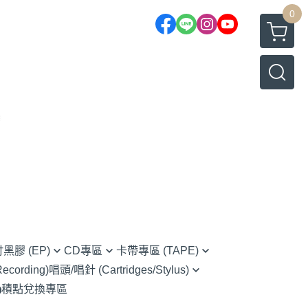
0
吋黑膠 (EP)
CD專區
卡帶專區 (TAPE)
cording)
唱頭/唱針 (Cartridges/Stylus)
rnative Rock 另類搖滾
(CD) Chinese 華語
Chinese 華語
積點兌換專區
Ortofon (Hi-Fi家用款)
s 藍調
(CD) Classical 古典樂
O.S.T 原聲帶