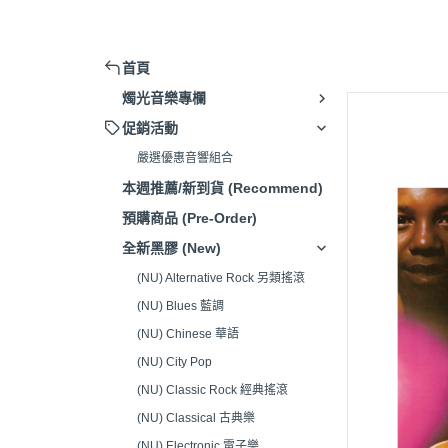
擴大機 (Amplifier)
被動式喇叭 (Passive Speaker)
首頁
主動式喇叭/藍芽喇叭 (Active
燭光音樂專欄
Speaker)
促銷活動
串流播放器(Music Streamer)
嚴選優惠音響組合
嚴選音響組合 (Hi-Fi system)
本週推薦/新到貨 (Recommend)
唱頭放大器 (Phono Amp)
預購商品 (Pre-Order)
CD播放器(CD Player)
全新黑膠 (New)
耳機 (Headphone)
(NU) Alternative Rock 另類搖滾
(NU) Blues 藍調
發燒線材 (High-Fidelity Cable)
(NU) Chinese 華語
電源處理器/插座(Power Supply)
(NU) City Pop
清潔/調整工具(Adjustment
(NU) Classic Rock 經典搖滾
Tools)
(NU) Classical 古典樂
腳架/墊材 (Speaker Stand/Pad)
(NU) Electronic 電子樂