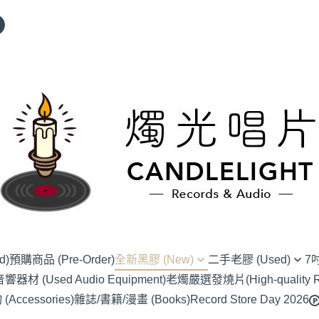
d)
預購商品 (Pre-Order)
全新黑膠 (New)
二手老膠 (Used)
7
材 (Used Audio Equipment)
老燭嚴選發燒片(High-quality Re
(NU) Alternative Rock 另類搖滾
(SC) 70s-80s J-Pop
(EP) Alte
ccessories)
雜誌/書籍/漫畫 (Books)
Record Store Day 2026
(NU) Blues 藍調
(SC) 90s-00s J-POP
(EP) Blue