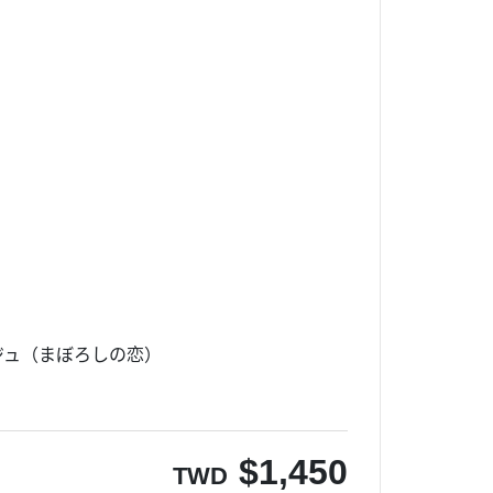
）
ジュ（まぼろしの恋）
$
1,450
TWD