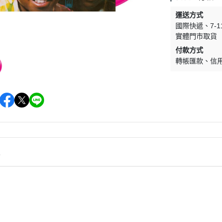
(NU) Pop Rock 流行搖滾
(SC) Metal 金屬樂
運送方式
(NU) Pop 西洋流行
(SC) O.S.T 原聲帶
國際快遞
7-
(NU) Post-Rock 後搖
(SC) Pop Rock 流行搖滾
實體門市取貨
付款方式
(NU) Psychedelic Rock 迷幻搖
(SC) Prog Rock 前衛搖滾
轉帳匯款
信
滾
(SC) Psychedelic Rock 
(NU) R＆B 節奏藍調
滾
(NU) Reggae 雷鬼
(SC) Soft Rock 抒情搖滾
(NU) World 世界
(SC) World 世界
情