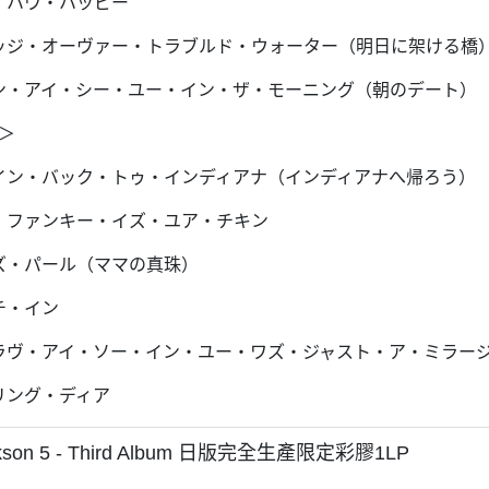
ー・ハウ・ハッピー
ブリッジ・オーヴァー・トラブルド・ウォーター（明日に架ける橋
キャン・アイ・シー・ユー・イン・ザ・モーニング（朝のデート）
B＞
ゴーイン・バック・トゥ・インディアナ（インディアナへ帰ろう）
ハウ・ファンキー・イズ・ユア・チキン
マズ・パール（ママの真珠）
ーチ・イン
ザ・ラヴ・アイ・ソー・イン・ユー・ワズ・ジャスト・ア・ミラー
ーリング・ディア
ckson 5 - Third Album 日版完全生產限定彩膠1LP