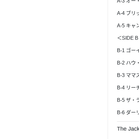
A-3 オ
A-4 
A-5 
＜SIDE 
B-1 
B-2 
B-3 マ
B-4 リ
B-5 
B-6 ダ
The Ja