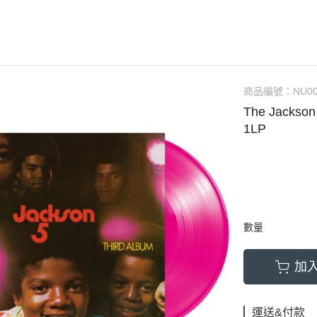
(NU) Chinese 華語
(SC) 70s-80s Pop
(EP) City 
(NU) City Pop
(SC) Alternative Rock 另
(EP) Elec
(NU) Classic Rock 經典搖滾
(SC) Blues 藍調
(EP) Fun
(NU) Classical 古典樂
(SC) City Pop
(EP) Hip
商品編號：
NU00
The Jacks
(NU) Electronic 電子樂
(SC) Classic Rock 經典搖滾
(EP) 70s-8
1LP
(NU) Funk, Soul 放克＆靈魂
(SC) Classical 古典樂
(EP) J-P
(NU) Hard Rock 硬搖滾
(SC) Country 鄉村
(EP) Jazz
(NU) Hip Hop 嘻哈
(SC) Electronic 電子樂
(EP) O.S.
(NU) J-Pop 日本流行
(SC) Funk, Soul 放克＆靈魂
(EP) Po
數量
(NU) Jazz 爵士
(SC) Fusion 融合
(NU) K-Pop 韓國流行
(SC) Hard Rock 硬搖滾
加
(NU) Metal 金屬樂
(SC) Hip Hop 嘻哈
(NU) O.S.T 原聲帶
(SC) Jazz 爵士
運送&付款