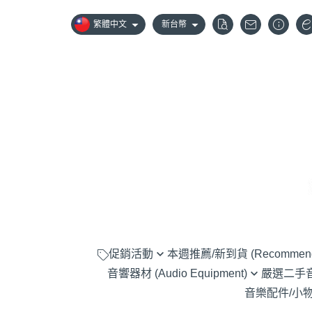
繁體中文
新台幣
促銷活動
本週推薦/新到貨 (Recommen
音響器材 (Audio Equipment)
嚴選二手音響器
嚴選優惠音響組合
音樂配件/小物 (A
黑膠唱盤 (Turntable)