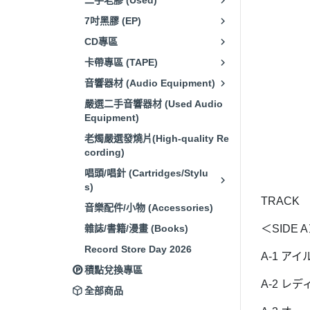
二手老膠 (Used)
7吋黑膠 (EP)
CD專區
卡帶專區 (TAPE)
音響器材 (Audio Equipment)
嚴選二手音響器材 (Used Audio
Equipment)
老燭嚴選發燒片(High-quality Re
cording)
唱頭/唱針 (Cartridges/Stylu
s)
TRACK
音樂配件/小物 (Accessories)
雜誌/書籍/漫畫 (Books)
＜SIDE 
Record Store Day 2026
A-1 ア
積點兌換專區
A-2 レ
全部商品