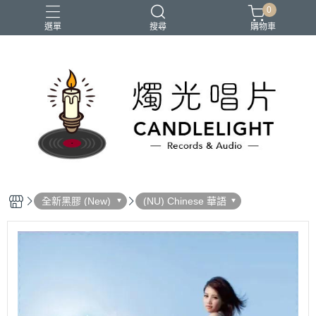
0
選單
搜尋
購物車
2026大港開唱
RSD
聖誕節
鏈鋸人蕾潔篇
黑潮好針
全新黑膠 (New)
(NU) Chinese 華語