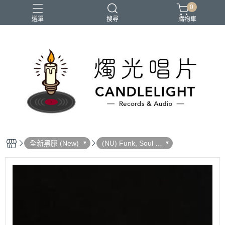
0
選單
搜尋
購物車
2026大港開唱
RSD
聖誕節
鏈鋸人蕾潔篇
黑潮好針
全新黑膠 (New)
(NU) Funk, Soul 放
克＆靈魂