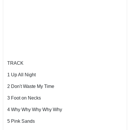
TRACK
1 Up All Night
2 Don't Waste My Time
3 Foot on Necks
4 Why Why Why Why Why
5 Pink Sands