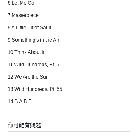
6 Let Me Go
7 Masterpiece
8 A Little Bit of Sault
9 Something's in the Air
10 Think About It
11 Wild Hundreds, Pt. 5
12 We Are the Sun
13 Wild Hundreds, Pt. 55
14 B.A.B.E
你可能有興趣