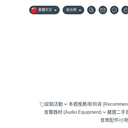
繁體中文
新台幣
促銷活動
本週推薦/新到貨 (Recommen
音響器材 (Audio Equipment)
嚴選二手音響器
嚴選優惠音響組合
音樂配件/小物 (A
黑膠唱盤 (Turntable)