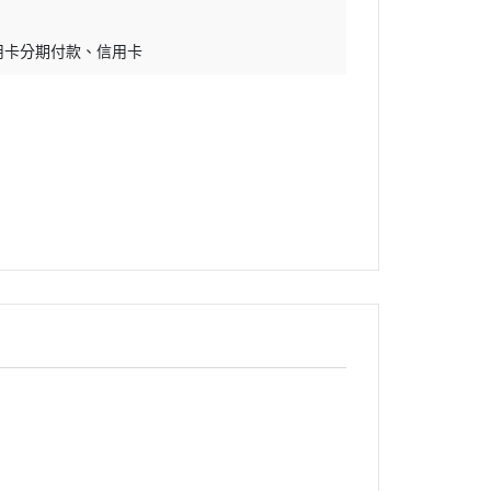
用卡分期付款
信用卡
迷幻搖