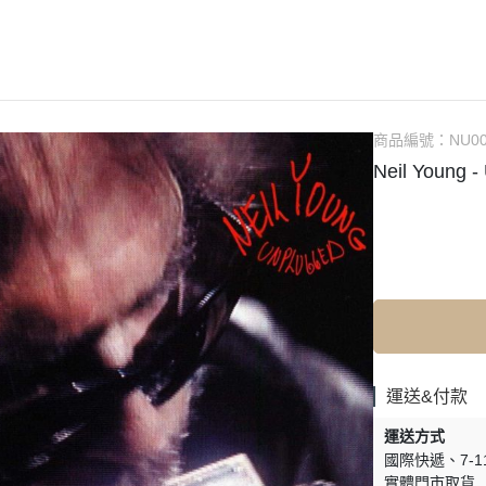
(NU) Chinese 華語
(SC) 70s-80s Pop
(EP) City 
(NU) City Pop
(SC) Alternative Rock 另
(EP) Elec
(NU) Classic Rock 經典搖滾
(SC) Blues 藍調
(EP) Fun
(NU) Classical 古典樂
(SC) City Pop
(EP) Hip
商品編號：
NU00
Neil Young 
(NU) Electronic 電子樂
(SC) Classic Rock 經典搖滾
(EP) 70s-8
(NU) Funk, Soul 放克＆靈魂
(SC) Classical 古典樂
(EP) J-P
(NU) Hard Rock 硬搖滾
(SC) Country 鄉村
(EP) Jazz
(NU) Hip Hop 嘻哈
(SC) Electronic 電子樂
(EP) O.S.
(NU) J-Pop 日本流行
(SC) Funk, Soul 放克＆靈魂
(EP) Po
(NU) Jazz 爵士
(SC) Fusion 融合
(NU) K-Pop 韓國流行
(SC) Hard Rock 硬搖滾
運送&付款
(NU) Metal 金屬樂
(SC) Hip Hop 嘻哈
運送方式
(NU) O.S.T 原聲帶
(SC) Jazz 爵士
國際快遞
7-
實體門市取貨