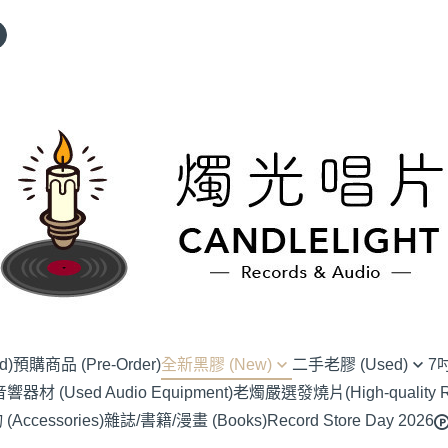
d)
預購商品 (Pre-Order)
全新黑膠 (New)
二手老膠 (Used)
7
材 (Used Audio Equipment)
老燭嚴選發燒片(High-quality Re
(NU) Alternative Rock 另類搖滾
(SC) 70s-80s J-Pop
(EP) Alte
ccessories)
雜誌/書籍/漫畫 (Books)
Record Store Day 2026
(NU) Blues 藍調
(SC) 90s-00s J-POP
(EP) Blue