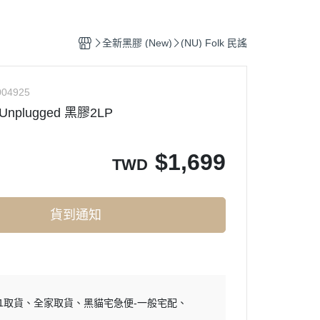
Ortofon (專業DJ用款)
Pop
(CD) Hip-Pop 饒舌
鐵三角 audio - technica
類搖滾
tronic 電子樂
(CD) Electronic 電子樂
全新黑膠 (New)
(NU) Folk 民謠
k, Soul 放克＆靈魂
(CD) Funk, Soul 放克＆靈魂
-Hop 嘻哈
(CD) J-Pop 日本流行
04925
- Unplugged 黑膠2LP
0s J-Pop
(CD) Jazz 爵士
op 日本流行
(CD) K-Pop 韓國流行
$
1,699
 爵士
(CD) O.S.T 原聲帶
TWD
T. 原聲帶
(CD) R＆B 節奏藍調
p 西洋流行
(CD) Pop 西洋流行
貨到通知
11取貨
全家取貨
黑貓宅急便-一般宅配