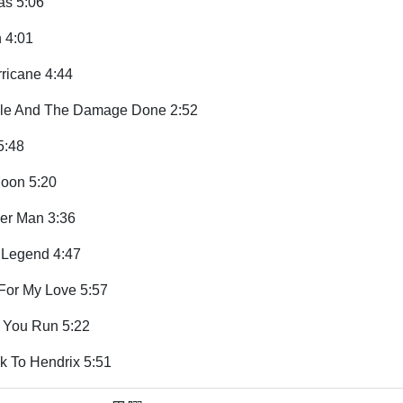
as 5:06
 4:01
rricane 4:44
le And The Damage Done 2:52
5:48
oon 5:20
er Man 3:36
Legend 4:47
For My Love 5:57
 You Run 5:22
 To Hendrix 5:51