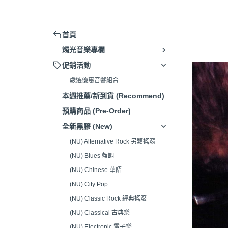
擴大機 (Amplifier)
被動式喇叭 (Passive Speaker)
首頁
主動式喇叭/藍芽喇叭 (Active
燭光音樂專欄
Speaker)
促銷活動
串流播放器(Music Streamer)
嚴選優惠音響組合
嚴選音響組合 (Hi-Fi system)
本週推薦/新到貨 (Recommend)
唱頭放大器 (Phono Amp)
預購商品 (Pre-Order)
CD播放器(CD Player)
全新黑膠 (New)
耳機 (Headphone)
(NU) Alternative Rock 另類搖滾
(NU) Blues 藍調
發燒線材 (High-Fidelity Cable)
(NU) Chinese 華語
電源處理器/插座(Power Supply)
(NU) City Pop
清潔/調整工具(Adjustment
(NU) Classic Rock 經典搖滾
Tools)
(NU) Classical 古典樂
腳架/墊材 (Speaker Stand/Pad)
(NU) Electronic 電子樂