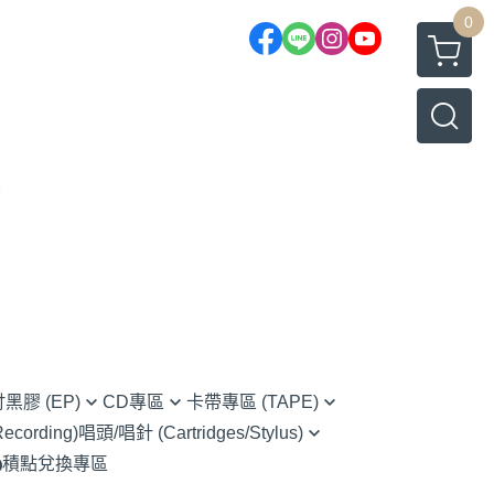
0
吋黑膠 (EP)
CD專區
卡帶專區 (TAPE)
cording)
唱頭/唱針 (Cartridges/Stylus)
rnative Rock 另類搖滾
(CD) Chinese 華語
Chinese 華語
積點兌換專區
Ortofon (Hi-Fi家用款)
s 藍調
(CD) Classical 古典樂
O.S.T 原聲帶