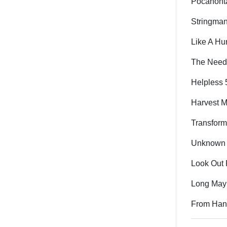
Pocahont
Stringman
Like A Hu
The Need
Helpless 
Harvest M
Transform
Unknown 
Look Out 
Long May
From Hank