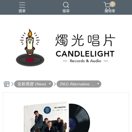
0
選單
搜尋
購物車
2026大港開唱
RSD
聖誕節
鏈鋸人蕾潔篇
黑潮好針
全新黑膠 (New)
(NU) Alternative R
ock 另類搖滾