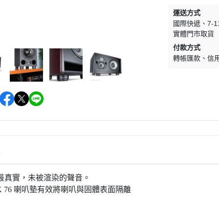
(NU) Pop Rock 流行搖滾
(SC) Metal 金屬樂
運送方式
(NU) Pop 西洋流行
(SC) O.S.T 原聲帶
國際快遞
7-
實體門市取貨
(NU) Post-Rock 後搖
(SC) Pop Rock 流行搖滾
付款方式
(NU) Psychedelic Rock 迷幻搖
(SC) Prog Rock 前衛搖滾
轉帳匯款
信
滾
(SC) Psychedelic Rock 
(NU) R＆B 節奏藍調
滾
(NU) Reggae 雷鬼
(SC) Soft Rock 抒情搖滾
(NU) World 世界
(SC) World 世界
情
最真實，未被渲染的聲音。
UCK 76 喇叭墊有效將喇叭與固體表面隔離