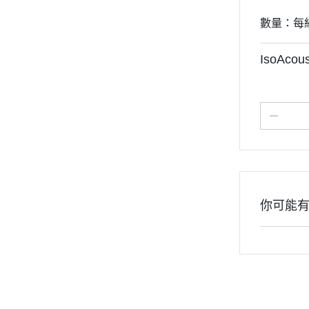
數量：每組內
IsoAco
你可能