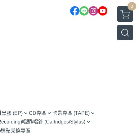
0
吋黑膠 (EP)
CD專區
卡帶專區 (TAPE)
cording)
唱頭/唱針 (Cartridges/Stylus)
rnative Rock 另類搖滾
(CD) Chinese 華語
Chinese 華語
積點兌換專區
Ortofon (Hi-Fi家用款)
s 藍調
(CD) Classical 古典樂
O.S.T 原聲帶