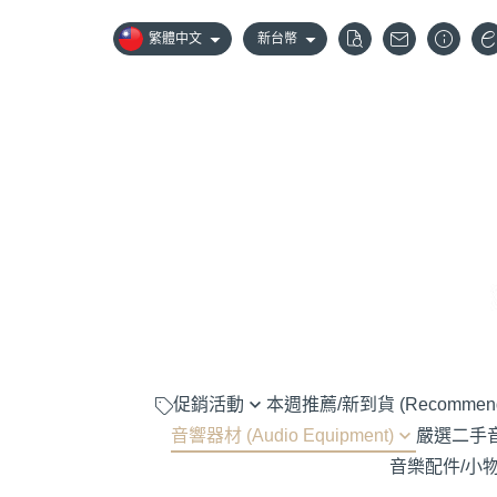
繁體中文
新台幣
促銷活動
本週推薦/新到貨 (Recommen
音響器材 (Audio Equipment)
嚴選二手音響器
嚴選優惠音響組合
音樂配件/小物 (A
黑膠唱盤 (Turntable)