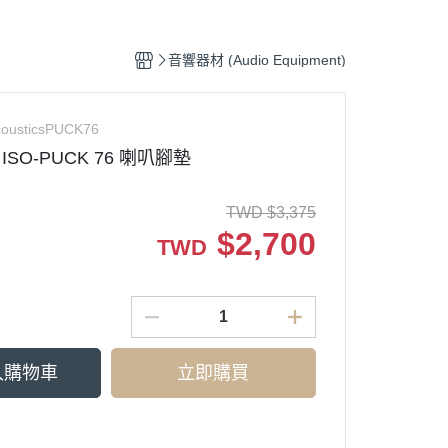
Ortofon (專業DJ用款)
Pop
(CD) Hip-Pop 饒舌
鐵三角 audio - technica
類搖滾
tronic 電子樂
(CD) Electronic 電子樂
音響器材 (Audio Equipment)
k, Soul 放克＆靈魂
(CD) Funk, Soul 放克＆靈魂
-Hop 嘻哈
(CD) J-Pop 日本流行
cousticsPUCK76
cs ISO-PUCK 76 喇叭腳墊
0s J-Pop
(CD) Jazz 爵士
op 日本流行
(CD) K-Pop 韓國流行
TWD
$
3,375
 爵士
(CD) O.S.T 原聲帶
$
2,700
TWD
T. 原聲帶
(CD) R＆B 節奏藍調
p 西洋流行
(CD) Pop 西洋流行
入購物車
立即購買