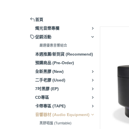
擴大機 (Amplifier)
被動式喇叭 (Passive Speaker)
首頁
主動式喇叭/藍芽喇叭 (Active
燭光音樂專欄
Speaker)
促銷活動
串流播放器(Music Streamer)
嚴選優惠音響組合
嚴選音響組合 (Hi-Fi system)
本週推薦/新到貨 (Recommend)
唱頭放大器 (Phono Amp)
預購商品 (Pre-Order)
CD播放器(CD Player)
全新黑膠 (New)
耳機 (Headphone)
二手老膠 (Used)
7吋黑膠 (EP)
發燒線材 (High-Fidelity Cable)
CD專區
電源處理器/插座(Power Supply)
卡帶專區 (TAPE)
清潔/調整工具(Adjustment
音響器材 (Audio Equipment)
Tools)
黑膠唱盤 (Turntable)
腳架/墊材 (Speaker Stand/Pad)