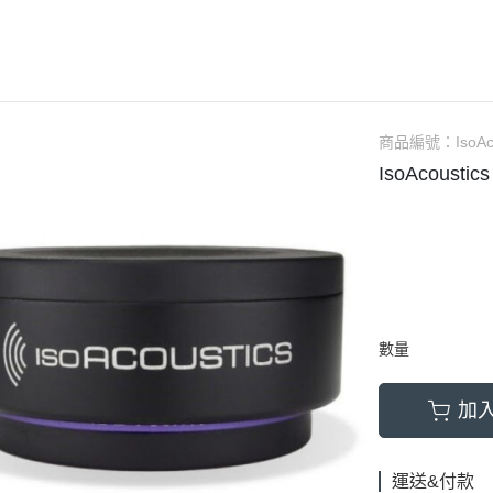
(NU) Chinese 華語
(SC) 70s-80s Pop
(EP) City 
(NU) City Pop
(SC) Alternative Rock 另
(EP) Elec
(NU) Classic Rock 經典搖滾
(SC) Blues 藍調
(EP) Fun
(NU) Classical 古典樂
(SC) City Pop
(EP) Hip
商品編號：
IsoA
IsoAcousti
(NU) Electronic 電子樂
(SC) Classic Rock 經典搖滾
(EP) 70s-8
(NU) Funk, Soul 放克＆靈魂
(SC) Classical 古典樂
(EP) J-P
(NU) Hard Rock 硬搖滾
(SC) Country 鄉村
(EP) Jazz
(NU) Hip Hop 嘻哈
(SC) Electronic 電子樂
(EP) O.S.
(NU) J-Pop 日本流行
(SC) Funk, Soul 放克＆靈魂
(EP) Po
數量
(NU) Jazz 爵士
(SC) Fusion 融合
(NU) K-Pop 韓國流行
(SC) Hard Rock 硬搖滾
加
(NU) Metal 金屬樂
(SC) Hip Hop 嘻哈
(NU) O.S.T 原聲帶
(SC) Jazz 爵士
運送&付款