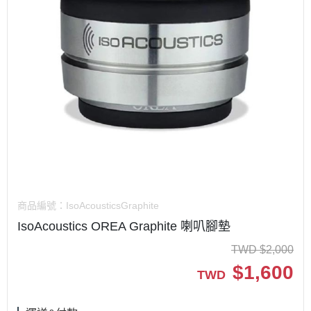
商品編號：
IsoAcousticsGraphite
IsoAcoustics OREA Graphite 喇叭腳墊
TWD
$
2,000
$
1,600
TWD