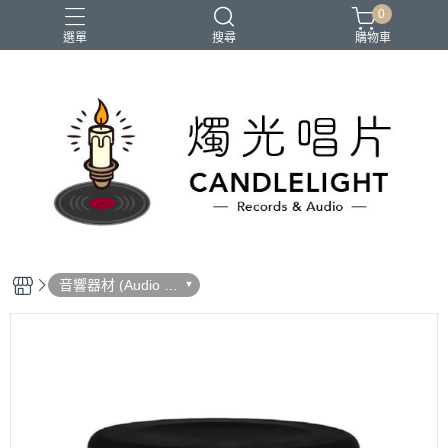
0
選單
搜尋
購物車
2026大港開唱
RSD
聖誕節
鏈鋸人蕾潔篇
黑潮好針
音響器材 (Audio E
quipment)