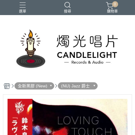
0
選單
搜尋
購物車
2026大港開唱
RSD
聖誕節
鏈鋸人蕾潔篇
黑潮好針
全新黑膠 (New)
(NU) Jazz 爵士