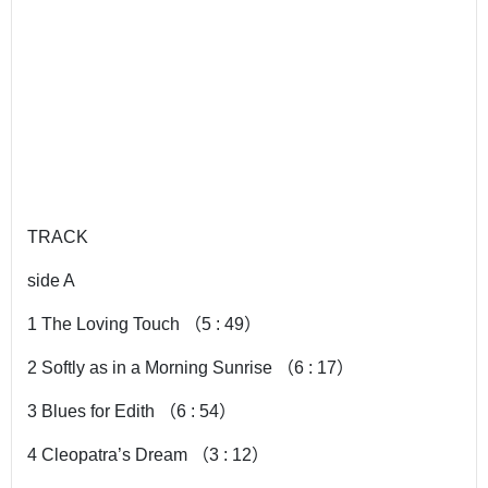
TRACK
side A
1 The Loving Touch （5 : 49）
2 Softly as in a Morning Sunrise （6 : 17）
3 Blues for Edith （6 : 54）
4 Cleopatra’s Dream （3 : 12）