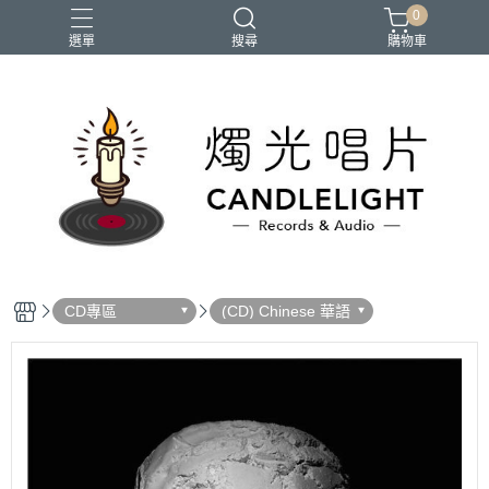
0
選單
搜尋
購物車
2026大港開唱
RSD
聖誕節
鏈鋸人蕾潔篇
黑潮好針
CD專區
(CD) Chinese 華語