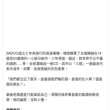
SADOG成立七年來發行的首張專輯，裡頭匯集了主唱陳融在18
歲到20歲間的一小部分
創作，少年徬徨、猜忌、對世界不公不義
的諷刺......等，全部濃縮成一張CD，其中以「人間」一曲最為代
表半成年，抑鬱、自我懷疑的灰色風景。
「我們都忘記了那天，是誰請我們喝的酒，是我的仇人啊？還是
我的朋友？」
最後悲傷還是只能留給自己，滑稽的操弄著喜愛的藍調與衝浪
樂，
我的幽默，沒有人懂。
收錄曲目：