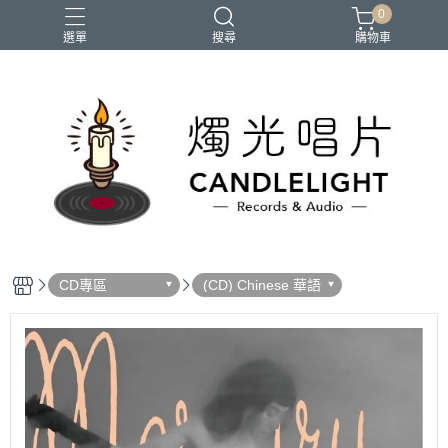
0
選單
搜尋
購物車
2026大港開唱
RSD
聖誕節
鏈鋸人蕾潔篇
黑潮好針
CD專區
(CD) Chinese 華語