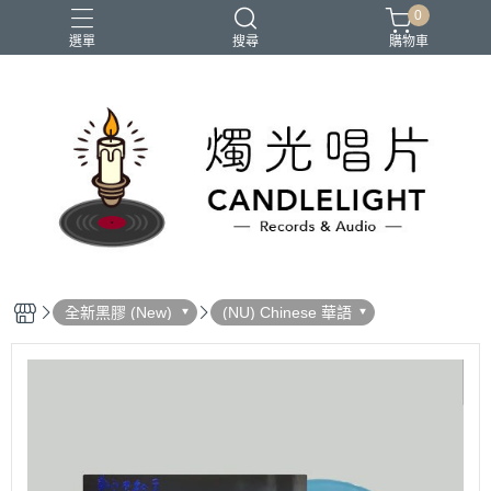
0
選單
搜尋
購物車
2026大港開唱
RSD
聖誕節
鏈鋸人蕾潔篇
黑潮好針
全新黑膠 (New)
(NU) Chinese 華語