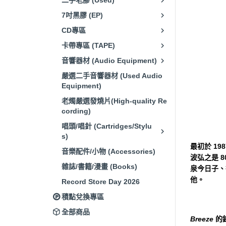
二手老膠 (Used)
7吋黑膠 (EP)
CD專區
卡帶專區 (TAPE)
音響器材 (Audio Equipment)
嚴選二手音響器材 (Used Audio
Equipment)
老燭嚴選發燒片(High-quality Re
cording)
唱頭/唱針 (Cartridges/Stylu
s)
最初於 19
音樂配件/小物 (Accessories)
波弘之是 
雜誌/書籍/漫畫 (Books)
泉今日子、
他。
Record Store Day 2026
積點兌換專區
全部商品
Breeze
的錄