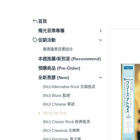
擴大機 (Amplifier)
被動式喇叭 (Passive Speaker)
首頁
主動式喇叭/藍芽喇叭 (Active
燭光音樂專欄
Speaker)
促銷活動
串流播放器(Music Streamer)
嚴選優惠音響組合
嚴選音響組合 (Hi-Fi system)
本週推薦/新到貨 (Recommend)
唱頭放大器 (Phono Amp)
預購商品 (Pre-Order)
CD播放器(CD Player)
全新黑膠 (New)
耳機 (Headphone)
(NU) Alternative Rock 另類搖滾
(NU) Blues 藍調
發燒線材 (High-Fidelity Cable)
(NU) Chinese 華語
電源處理器/插座(Power Supply)
(NU) City Pop
清潔/調整工具(Adjustment
(NU) Classic Rock 經典搖滾
Tools)
(NU) Classical 古典樂
腳架/墊材 (Speaker Stand/Pad)
(NU) Electronic 電子樂