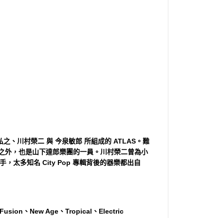
波弘之、川村榮二 與 今泉敏郎 所組成的 ATLAS。難
der 之外，也是山下達郎樂團的一員。川村榮二曾為小
多知名 City Pop 專輯背後的器樂都出自
ew Age、Tropical、Electric