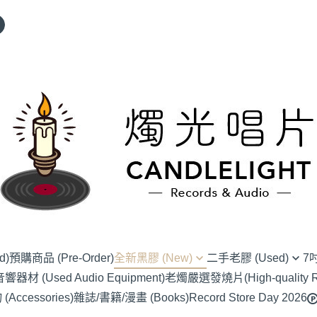
d)
預購商品 (Pre-Order)
全新黑膠 (New)
二手老膠 (Used)
7
材 (Used Audio Equipment)
老燭嚴選發燒片(High-quality Re
(NU) Alternative Rock 另類搖滾
(SC) 70s-80s J-Pop
(EP) Alte
ccessories)
雜誌/書籍/漫畫 (Books)
Record Store Day 2026
(NU) Blues 藍調
(SC) 90s-00s J-POP
(EP) Blue