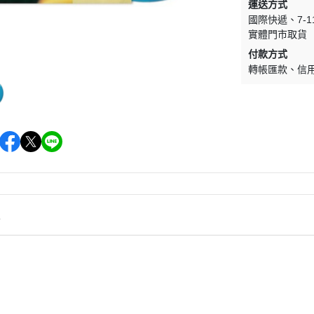
(NU) Pop Rock 流行搖滾
(SC) Metal 金屬樂
運送方式
國際快遞
7-
(NU) Pop 西洋流行
(SC) O.S.T 原聲帶
實體門市取貨
(NU) Post-Rock 後搖
(SC) Pop Rock 流行搖滾
付款方式
轉帳匯款
信
(NU) Psychedelic Rock 迷幻搖
(SC) Prog Rock 前衛搖滾
滾
(SC) Psychedelic Rock 
(NU) R＆B 節奏藍調
滾
(NU) Reggae 雷鬼
(SC) Soft Rock 抒情搖滾
(NU) World 世界
(SC) World 世界
情