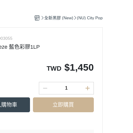
Ortofon (專業DJ用款)
Pop
(CD) Hip-Pop 饒舌
鐵三角 audio - technica
類搖滾
tronic 電子樂
(CD) Electronic 電子樂
全新黑膠 (New)
(NU) City Pop
k, Soul 放克＆靈魂
(CD) Funk, Soul 放克＆靈魂
-Hop 嘻哈
(CD) J-Pop 日本流行
03055
reeze 藍色彩膠1LP
0s J-Pop
(CD) Jazz 爵士
op 日本流行
(CD) K-Pop 韓國流行
$
1,450
 爵士
(CD) O.S.T 原聲帶
TWD
T. 原聲帶
(CD) R＆B 節奏藍調
p 西洋流行
(CD) Pop 西洋流行
入購物車
立即購買