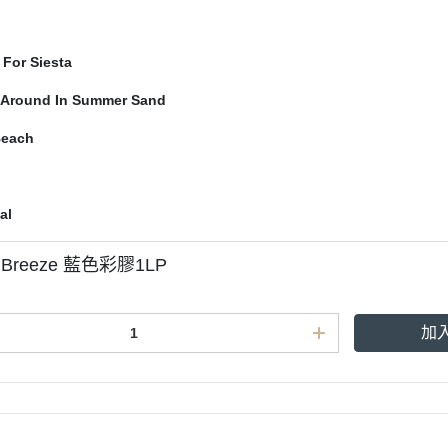
 For Siesta
’ Around In Summer Sand
Beach
al
- Breeze 藍色彩膠1LP
加