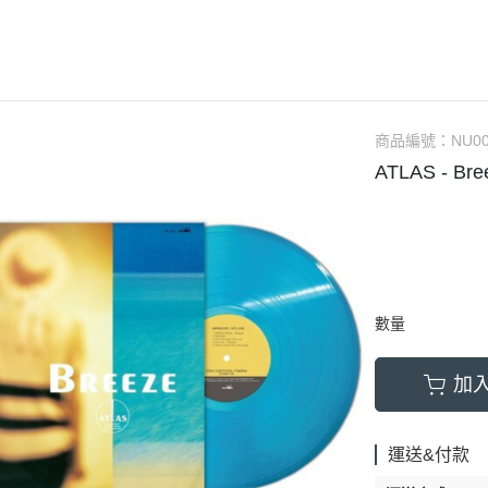
(NU) Chinese 華語
(SC) 70s-80s Pop
(EP) City 
(NU) City Pop
(SC) Alternative Rock 另
(EP) Elec
(NU) Classic Rock 經典搖滾
(SC) Blues 藍調
(EP) Fun
(NU) Classical 古典樂
(SC) City Pop
(EP) Hip
商品編號：
NU00
ATLAS - B
(NU) Electronic 電子樂
(SC) Classic Rock 經典搖滾
(EP) 70s-8
(NU) Funk, Soul 放克＆靈魂
(SC) Classical 古典樂
(EP) J-P
(NU) Hard Rock 硬搖滾
(SC) Country 鄉村
(EP) Jazz
(NU) Hip Hop 嘻哈
(SC) Electronic 電子樂
(EP) O.S.
(NU) J-Pop 日本流行
(SC) Funk, Soul 放克＆靈魂
(EP) Po
數量
(NU) Jazz 爵士
(SC) Fusion 融合
加
(NU) K-Pop 韓國流行
(SC) Hard Rock 硬搖滾
(NU) Metal 金屬樂
(SC) Hip Hop 嘻哈
運送&付款
(NU) O.S.T 原聲帶
(SC) Jazz 爵士