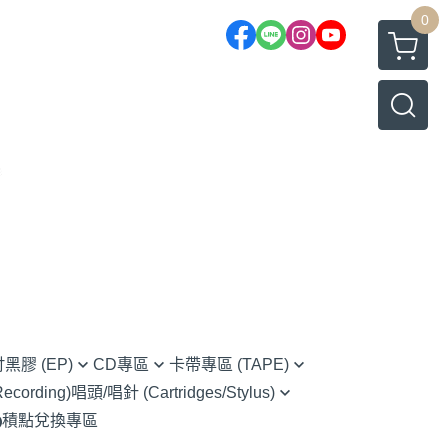
0
吋黑膠 (EP)
CD專區
卡帶專區 (TAPE)
cording)
唱頭/唱針 (Cartridges/Stylus)
rnative Rock 另類搖滾
(CD) Chinese 華語
Chinese 華語
積點兌換專區
Ortofon (Hi-Fi家用款)
s 藍調
(CD) Classical 古典樂
O.S.T 原聲帶