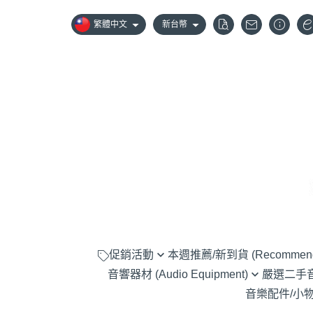
繁體中文
新台幣
促銷活動
本週推薦/新到貨 (Recommen
音響器材 (Audio Equipment)
嚴選二手音響器
嚴選優惠音響組合
音樂配件/小物 (A
黑膠唱盤 (Turntable)