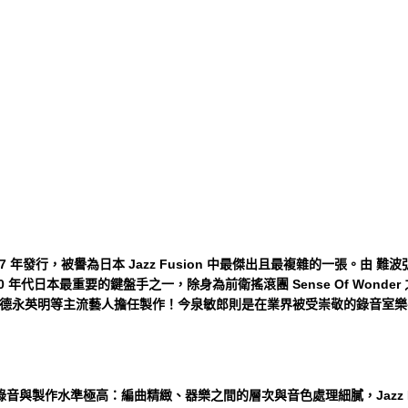
87 年發行，被譽為日本 Jazz Fusion 中最傑出且最複雜的一張。由 難
80 年代日本最重要的鍵盤手之一，除身為前衛搖滾團 Sense Of Won
德永英明等主流藝人擔任製作！今泉敏郎則是在業界被受崇敬的錄音室樂手，太
音與製作水準極高：編曲精緻、器樂之間的層次與音色處理細膩，Jazz Fusion、N