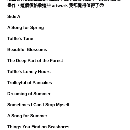
畫作，這個價格收這些 artwork 我都覺得值得了🥹
Side A
A Song for Spring
Toffle's Tune
Beautiful Blossoms
The Deep Part of the Forest
Toffle's Lonely Hours
Trolleyful of Pancakes
Dreaming of Summer
Sometimes I Can't Stop Myself
A Song for Summer
Things You Find on Seashores