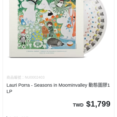
商品編號：
NU0002403
Lauri Porra - Seasons in Moominvalley 動態圖膠1
LP
$
1,799
TWD