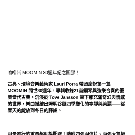
嚕嚕米 MOOMIN 80週年紀念圖膠！
古典、環境音樂藝術家 Lauri Porra 帶頭慶祝第一篇
MOOMIN 問世80週年，專輯收錄21首鋼琴與弦樂合奏的優
美當代古典。沉浸於 Tove Jansson 筆下那充滿奇幻與情感
的世界，樂曲描繪出姆明谷隨四季變化的寧靜與美麗——從
春天的綻放到冬日的靜謐。
限量發行的重量盤動態圖膠！隨附四張明信片、兩張大篇幅