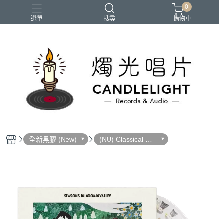
0
選單
搜尋
購物車
2026大港開唱
RSD
聖誕節
鏈鋸人蕾潔篇
黑潮好針
全新黑膠 (New)
(NU) Classical 古
典樂