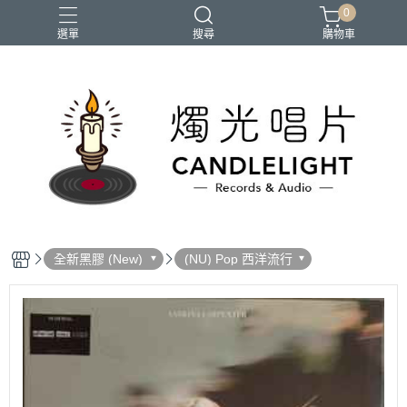
0
選單
搜尋
購物車
2026大港開唱
RSD
聖誕節
鏈鋸人蕾潔篇
黑潮好針
全新黑膠 (New)
(NU) Pop 西洋流行