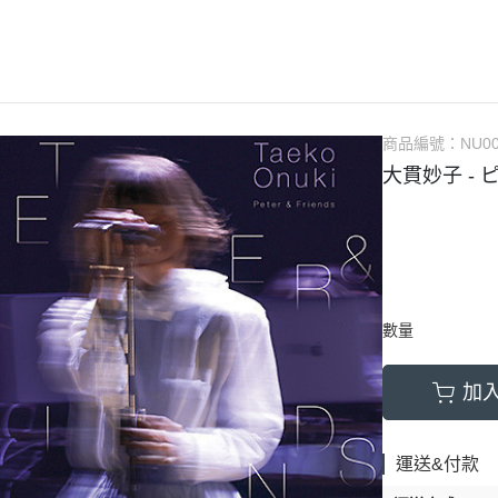
(NU) Chinese 華語
(SC) 70s-80s Pop
(EP) City 
(NU) City Pop
(SC) Alternative Rock 另
(EP) Elec
(NU) Classic Rock 經典搖滾
(SC) Blues 藍調
(EP) Fun
(NU) Classical 古典樂
(SC) City Pop
(EP) Hip
商品編號：
NU00
大貫妙子 - 
(NU) Electronic 電子樂
(SC) Classic Rock 經典搖滾
(EP) 70s-8
(NU) Funk, Soul 放克＆靈魂
(SC) Classical 古典樂
(EP) J-P
(NU) Hard Rock 硬搖滾
(SC) Country 鄉村
(EP) Jazz
(NU) Hip Hop 嘻哈
(SC) Electronic 電子樂
(EP) O.S.
(NU) J-Pop 日本流行
(SC) Funk, Soul 放克＆靈魂
(EP) Po
數量
(NU) Jazz 爵士
(SC) Fusion 融合
加
(NU) K-Pop 韓國流行
(SC) Hard Rock 硬搖滾
(NU) Metal 金屬樂
(SC) Hip Hop 嘻哈
運送&付款
(NU) O.S.T 原聲帶
(SC) Jazz 爵士