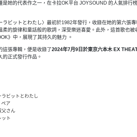
是她的代表作之一，​在卡拉OK平台 JOYSOUND 的人氣排行榜
ーラビットとわたし〉最初於1982年發行，收錄在她的第六張專
溫柔的旋律和童話般的歌詞，深受樂迷喜愛。​此外，這首歌也被收
BOOK》中，展現了其持久的魅力 。​
的這張專輯，便是收錄了
2024年7月9日於東京六本木 EX THE
久的正式發行作品。
ターラビットとわたし
・ペア
の叔父さん
レット