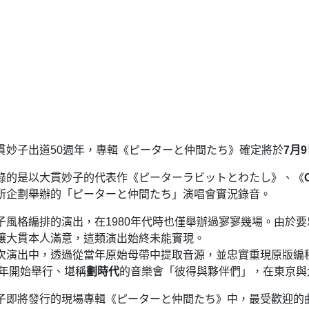
貫妙子出道50週年，專輯《ピーターと仲間たち》確定將於
7月
錄的是以大貫妙子的代表作《ピーターラビットとわたし》、《
所企劃舉辦的「ピーターと仲間たち」演唱會實況錄音。
子風格編排的演出，在1980年代時也僅舉辦過寥寥幾場。由於
讓大貫本人滿意，這類演出始終未能實現。
次演出中，透過從當年原始母帶中提取音源，並忠實重現原版編
3年開始舉行、堪稱
劃時代
的音樂會「彼得與夥伴們」，在東京與
子即將發行的現場專輯《ピーターと仲間たち》中，​最受歡迎的