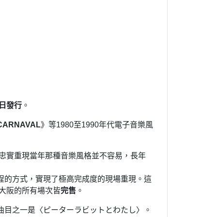
9日發行
。
CARNAVAL
》等1980至1990年代電子音樂風
要忠實重現當年那種音樂風格並不容易，長年
程的方式，實現了極高完成度的現場重現。這
大阪的所有場次皆
完售
。
曲目之一是〈ピーターラビットとわたし〉。​