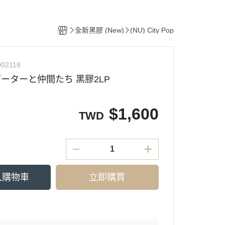
Ortofon (專業DJ用款)
Pop
(CD) Hip-Pop 饒舌
鐵三角 audio - technica
類搖滾
tronic 電子樂
(CD) Electronic 電子樂
全新黑膠 (New)
(NU) City Pop
k, Soul 放克＆靈魂
(CD) Funk, Soul 放克＆靈魂
-Hop 嘻哈
(CD) J-Pop 日本流行
02118
ピーターと仲間たち 黑膠2LP
0s J-Pop
(CD) Jazz 爵士
op 日本流行
(CD) K-Pop 韓國流行
$
1,600
 爵士
(CD) O.S.T 原聲帶
TWD
T. 原聲帶
(CD) R＆B 節奏藍調
p 西洋流行
(CD) Pop 西洋流行
入購物車
立即購買