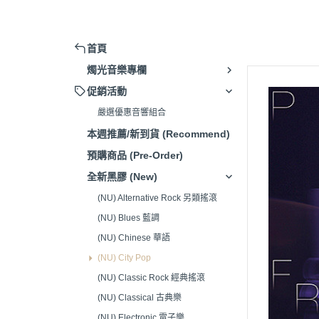
擴大機 (Amplifier)
被動式喇叭 (Passive Speaker)
首頁
主動式喇叭/藍芽喇叭 (Active
燭光音樂專欄
Speaker)
促銷活動
串流播放器(Music Streamer)
嚴選優惠音響組合
嚴選音響組合 (Hi-Fi system)
本週推薦/新到貨 (Recommend)
唱頭放大器 (Phono Amp)
預購商品 (Pre-Order)
CD播放器(CD Player)
全新黑膠 (New)
耳機 (Headphone)
(NU) Alternative Rock 另類搖滾
(NU) Blues 藍調
發燒線材 (High-Fidelity Cable)
(NU) Chinese 華語
電源處理器/插座(Power Supply)
(NU) City Pop
清潔/調整工具(Adjustment
(NU) Classic Rock 經典搖滾
Tools)
(NU) Classical 古典樂
腳架/墊材 (Speaker Stand/Pad)
(NU) Electronic 電子樂