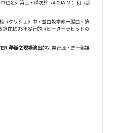
中也名列第三，僅次於〈4:00A.M.〉和〈都
輯《クリシェ》中，並由坂本龍一編曲。​這
錄在1993年發行的《ピーターラビットの
ATER 舉辦之現場演出
的完整音源，是一部讓