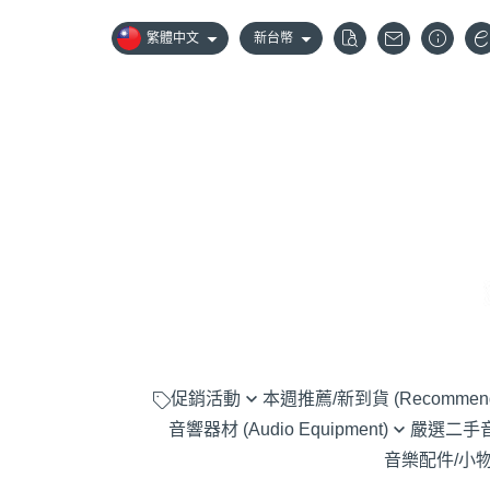
繁體中文
新台幣
促銷活動
本週推薦/新到貨 (Recommen
音響器材 (Audio Equipment)
嚴選二手音響器
嚴選優惠音響組合
音樂配件/小物 (A
黑膠唱盤 (Turntable)