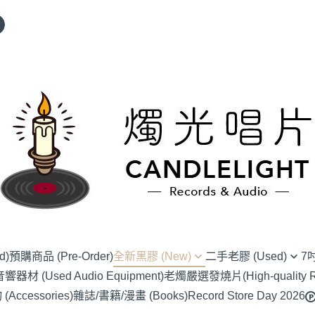
d)
預購商品 (Pre-Order)
全新黑膠 (New)
二手老膠 (Used)
7
材 (Used Audio Equipment)
老燭嚴選發燒片(High-quality Re
(NU) Alternative Rock 另類搖滾
(SC) 70s-80s J-Pop
(EP) Alte
ccessories)
雜誌/書籍/漫畫 (Books)
Record Store Day 2026
(NU) Blues 藍調
(SC) 90s-00s J-POP
(EP) Blue