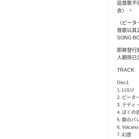
這首歌不僅
会〉 。​
〈ピータ
首歌以其
SONG 
即將發行
人期待已
TRACK
Disc1
1. LULU
2. ピー
3. テディ
4. ぼく
5. 朝のパ
6. Volcano
7. 幻惑