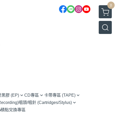
0
吋黑膠 (EP)
CD專區
卡帶專區 (TAPE)
cording)
唱頭/唱針 (Cartridges/Stylus)
rnative Rock 另類搖滾
(CD) Chinese 華語
Chinese 華語
積點兌換專區
Ortofon (Hi-Fi家用款)
s 藍調
(CD) Classical 古典樂
O.S.T 原聲帶