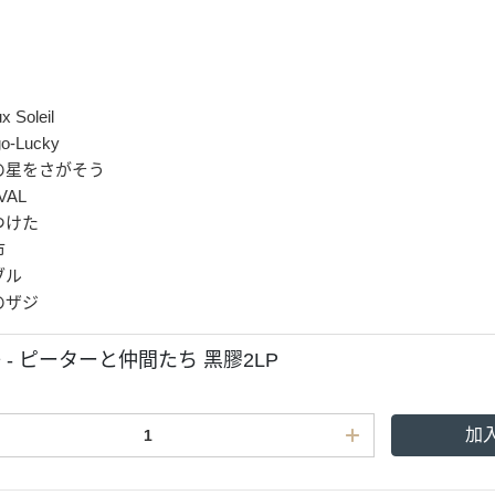
x Soleil
go-Lucky
りの星をさがそう
VAL
つけた
市
ブル
のザジ
 - ピーターと仲間たち 黑膠2LP
加