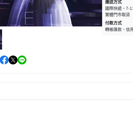
(NU) Pop Rock 流行搖滾
(SC) Metal 金屬樂
運送方式
國際快遞
7-
(NU) Pop 西洋流行
(SC) O.S.T 原聲帶
實體門市取貨
(NU) Post-Rock 後搖
(SC) Pop Rock 流行搖滾
付款方式
轉帳匯款
信
(NU) Psychedelic Rock 迷幻搖
(SC) Prog Rock 前衛搖滾
滾
(SC) Psychedelic Rock 
(NU) R＆B 節奏藍調
滾
(NU) Reggae 雷鬼
(SC) Soft Rock 抒情搖滾
(NU) World 世界
(SC) World 世界
情