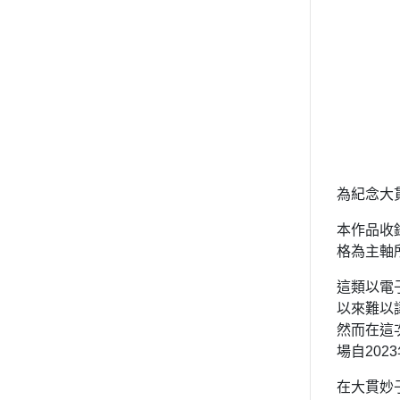
為紀念大
本作品收
格為主軸
這類以電
以來難以
然而在這
場自202
在大貫妙