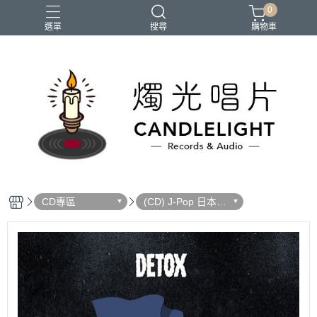
0
選單
搜尋
購物車
2026大港開唱
RSD
聖誕節
鏈鋸人蕾潔篇
黑潮好針
CD專區
(CD) J-Pop 日本流
行