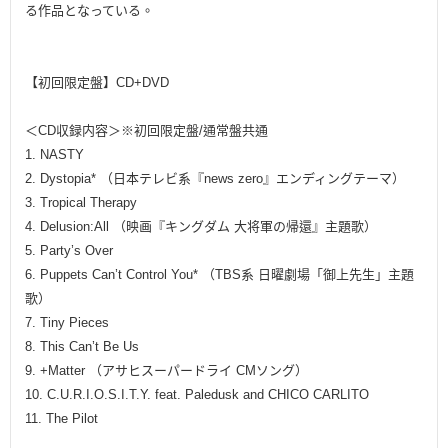
る作品となっている。
【初回限定盤】CD+DVD
＜CD収録内容＞※初回限定盤/通常盤共通
1. NASTY
2. Dystopia* （日本テレビ系『news zero』エンディングテーマ）
3. Tropical Therapy
4. Delusion:All （映画『キングダム 大将軍の帰還』主題歌）
5. Party’s Over
6. Puppets Can’t Control You* （TBS系 日曜劇場「御上先生」主題
歌）
7. Tiny Pieces
8. This Can’t Be Us
9. +Matter （アサヒスーパードライ CMソング）
10. C.U.R.I.O.S.I.T.Y. feat. Paledusk and CHICO CARLITO
11. The Pilot