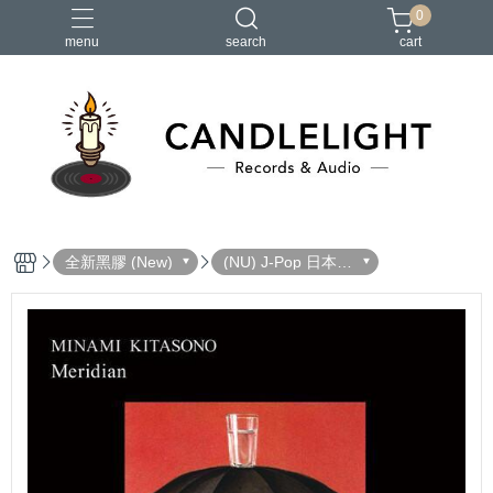
0
menu
search
cart
2026大港開唱
RSD
聖誕節
鏈鋸人蕾潔篇
黑潮好針
全新黑膠 (New)
(NU) J-Pop 日本流
行