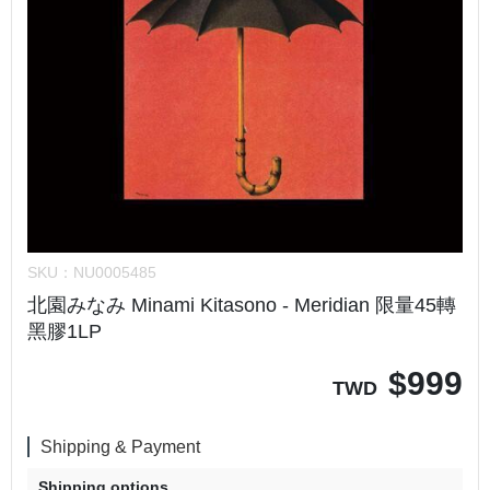
SKU：
NU0005485
北園みなみ Minami Kitasono - Meridian 限量45轉
黑膠1LP
$
999
TWD
Shipping & Payment
Shipping options