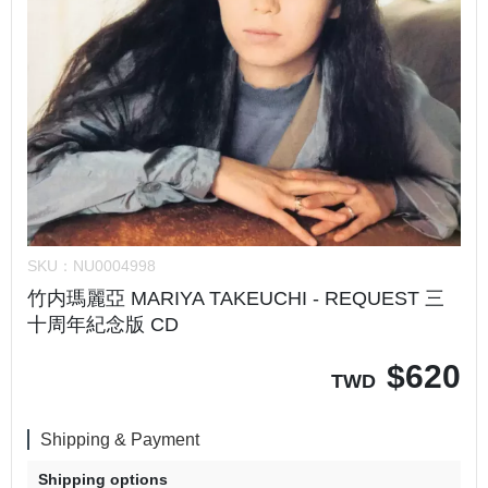
SKU：
NU0004998
竹内瑪麗亞 MARIYA TAKEUCHI - REQUEST 三
十周年紀念版 CD
$
620
TWD
Shipping & Payment
Shipping options