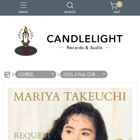
0
menu
search
cart
2026大港開唱
RSD
聖誕節
鏈鋸人蕾潔篇
黑潮好針
CD專區
(CD) J-Pop 日本流
行