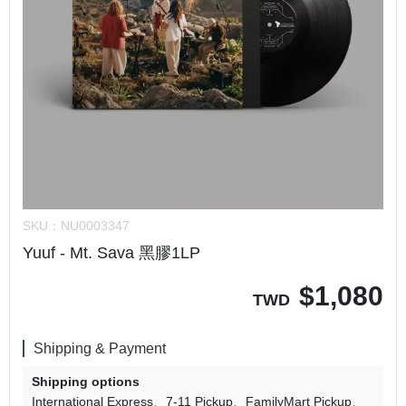
SKU：
NU0003347
Yuuf - Mt. Sava 黑膠1LP
$
1,080
TWD
Shipping & Payment
Shipping options
International Express
7-11 Pickup
FamilyMart Pickup