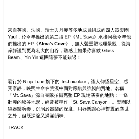
來自英國、法國、瑞士與丹麥等多地成員組成的四人器樂團
Yuuf，於今年推出的第二張 EP《Mt. Sava》承接同樣今年他
們推出的 EP《
Alma’s Cove
》，無人聲重塑地理景觀，從海
岸靜謐到更為宏大的山谷，聽感上如果你喜歡 Glass
Beam、Yin Yin 這團這張不能錯過！
發行於 Ninja Tune 旗下的 Technicolour，讓人仰望星空、感
受寧靜，映照生命在荒漠中面對嚴酷與強韌的質地。名稱
「Mt. Sava」源自團隊拍攝完整 EP 現場演奏的地點：一條
壯麗的峽谷地形，經常被稱作「St. Sava Canyon」。樂團以
純器樂演奏，沉溺於器樂的深度、用器樂讓心神暫置於塵世
之外，但既深邃又滿滿韻味。
TRACK