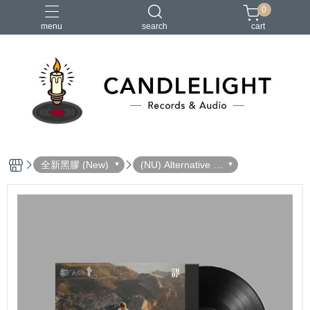
0
menu
search
cart
2026大港開唱
RSD
聖誕節
鏈鋸人蕾潔篇
黑潮好針
全新黑膠 (New)
(NU) Alternative R
ock 另類搖滾