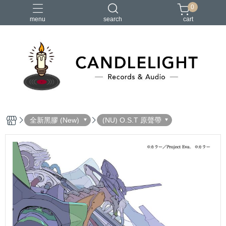
0
menu
search
cart
2026大港開唱
RSD
聖誕節
鏈鋸人蕾潔篇
黑潮好針
全新黑膠 (New)
(NU) O.S.T 原聲帶