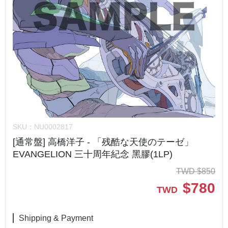
SKU：
NU0002817
[通常盤] 高橋洋子 - 「残酷な天使のテーゼ」
EVANGELION 三十周年紀念 黑膠(1LP)
TWD
$
850
$
780
TWD
Shipping & Payment