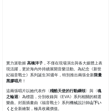
實力派歌姬
高橋洋子
，不僅在現場演出與各大媒體上表
現活躍，更於海內外持續展開音樂活動。為紀念《新世
紀福音戰士》系列誕生30週年，特別推出兩張全新
限量
黑膠唱片
！
這兩張唱片以她代表作〈
殘酷天使的行動綱領
〉與〈
魂
之輪迴
〉為標題，分別收錄與《EVA》系列相關的精選
樂曲。封面插畫由《福音戰士》系列機械設計師
山下い
くと
全新繪製，極具收藏價值。