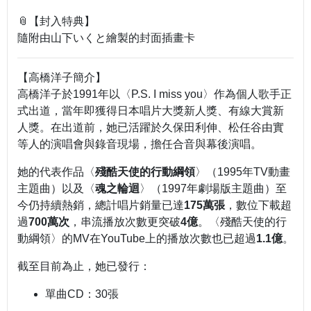
📎【封入特典】
隨附由山下いくと繪製的封面插畫卡
【高橋洋子簡介】
高橋洋子於1991年以〈P.S. I miss you〉作為個人歌手正
式出道，當年即獲得日本唱片大獎新人獎、有線大賞新
人獎。在出道前，她已活躍於久保田利伸、松任谷由實
等人的演唱會與錄音現場，擔任合音與幕後演唱。
她的代表作品〈
殘酷天使的行動綱領
〉（1995年TV動畫
主題曲）以及〈
魂之輪迴
〉（1997年劇場版主題曲）至
今仍持續熱銷，總計唱片銷量已達
175萬張
，數位下載超
過
700萬次
，串流播放次數更突破
4億
。〈殘酷天使的行
動綱領〉的MV在YouTube上的播放次數也已超過
1.1億
。
截至目前為止，她已發行：
單曲CD：30張