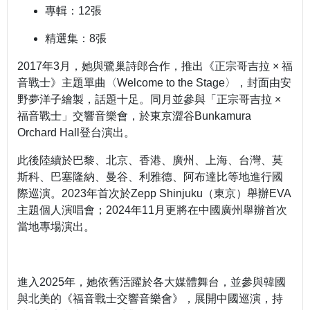
專輯：12張
精選集：8張
2017年3月，她與鷺巢詩郎合作，推出《正宗哥吉拉 × 福
音戰士》主題單曲〈Welcome to the Stage〉，封面由安
野夢洋子繪製，話題十足。同月並參與「正宗哥吉拉 ×
福音戰士」交響音樂會，於東京澀谷Bunkamura
Orchard Hall登台演出。
此後陸續於巴黎、北京、香港、廣州、上海、台灣、莫
斯科、巴塞隆納、曼谷、利雅德、阿布達比等地進行國
際巡演。2023年首次於Zepp Shinjuku（東京）舉辦EVA
主題個人演唱會；2024年11月更將在中國廣州舉辦首次
當地專場演出。
進入2025年，她依舊活躍於各大媒體舞台，並參與韓國
與北美的《福音戰士交響音樂會》，展開中國巡演，持