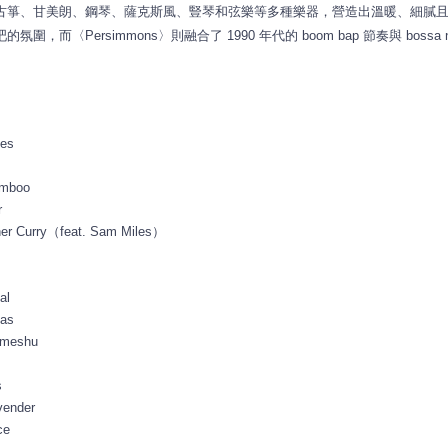
古箏、甘美朗、鋼琴、薩克斯風、
豎琴和弦樂等多種樂器，營造出溫暖、細膩
的氛圍，而〈Persimmons〉
則融合了 1990 年代的 boom bap 節奏與 bossa
les
amboo
r
ner Curry（feat. Sam Miles）
al
pas
Umeshu
s
ender
ce