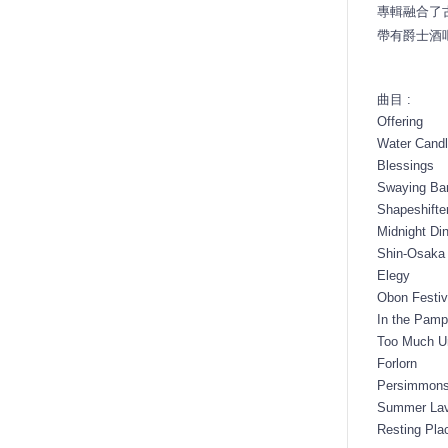
專輯融合了
帶有爵士酒吧
曲目 :
Offering
Water Cand
Blessings
Swaying B
Shapeshifte
Midnight Di
Shin-Osaka
Elegy
Obon Festiv
In the Pam
Too Much 
Forlorn
Persimmon
Summer Lav
Resting Pla