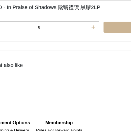
 - In Praise of Shadows 陰翳禮讚 黑膠2LP
 also like
ment Options
Membership
pping & Delivery
Rules For Reward Points