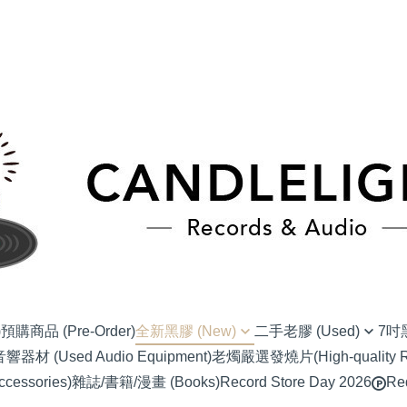
)
預購商品 (Pre-Order)
全新黑膠 (New)
二手老膠 (Used)
7吋黑
材 (Used Audio Equipment)
老燭嚴選發燒片(High-quality Re
(NU) Alternative Rock 另類搖滾
(SC) 70s-80s J-Pop
(EP) Alter
essories)
雜誌/書籍/漫畫 (Books)
Record Store Day 2026
Re
(NU) Blues 藍調
(SC) 90s-00s J-POP
(EP) Blues