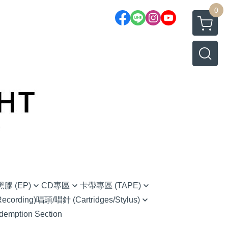
0
膠 (EP)
CD專區
卡帶專區 (TAPE)
cording)
唱頭/唱針 (Cartridges/Stylus)
native Rock 另類搖滾
(CD) Chinese 華語
Chinese 華語
demption Section
Ortofon (Hi-Fi家用款)
 藍調
(CD) Classical 古典樂
O.S.T 原聲帶