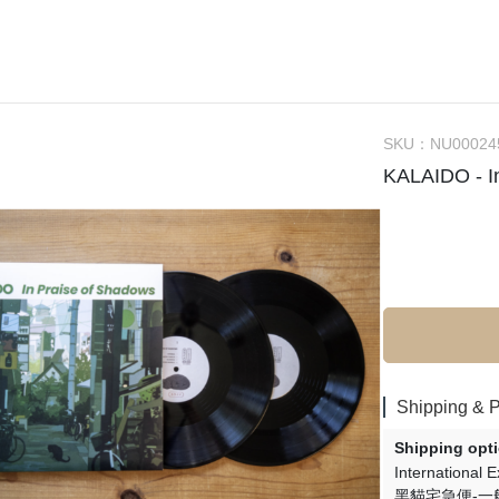
(NU) Chinese 華語
(SC) 70s-80s Pop
(EP) City Po
(NU) City Pop
(SC) Alternative Rock 另類搖
(EP) Elect
(NU) Classic Rock 經典搖滾
(SC) Blues 藍調
(EP) Funk
(NU) Classical 古典樂
(SC) City Pop
(EP) Hip-H
SKU：
NU00024
KALAIDO - 
(NU) Electronic 電子樂
(SC) Classic Rock 經典搖滾
(EP) 70s-80
(NU) Funk, Soul 放克＆靈魂
(SC) Classical 古典樂
(EP) J-Po
(NU) Hard Rock 硬搖滾
(SC) Country 鄉村
(EP) Jazz 
(NU) Hip Hop 嘻哈
(SC) Electronic 電子樂
(EP) O.S.T
(NU) J-Pop 日本流行
(SC) Funk, Soul 放克＆靈魂
(EP) Pop
(NU) Jazz 爵士
(SC) Fusion 融合
(NU) K-Pop 韓國流行
(SC) Hard Rock 硬搖滾
Shipping & 
(NU) Metal 金屬樂
(SC) Hip Hop 嘻哈
Shipping opt
(NU) O.S.T 原聲帶
(SC) Jazz 爵士
International 
黑貓宅急便-一