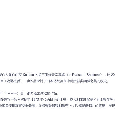
人兼作曲家 Kalaido 的第三張錄音室專輯《In Praise of Shadows
的隨筆《陰翳禮讚》，
該作品探討了日本傳統美學中對陰影與細膩之美的欣賞。
ise of Shadows》是一張向過去致敬的作品。
 在創作過程中深入挖掘了 1970 年代的日本爵士樂、義大利電影配樂和爵士豎琴等元素，並受到
他選擇使用真實樂器錄製，
並將聲音錄製到磁帶上，以模擬老唱片的質感，
展