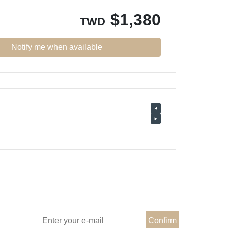
$
1,380
TWD
Notify me when available
Subscribe e-mail to Learn more
Confirm