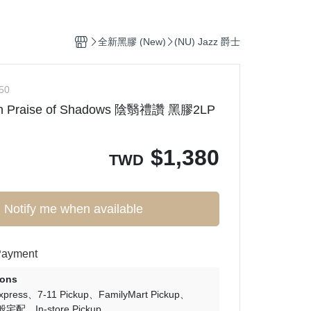
Ortofon (專業DJ用款)
p
(CD) Hip-Pop 饒舌
鐵三角 audio - technica
滾
ronic 電子樂
(CD) Electronic 電子樂
全新黑膠 (New)
(NU) Jazz 爵士
, Soul 放克＆靈魂
(CD) Funk, Soul 放克＆靈魂
op 嘻哈
(CD) J-Pop 日本流行
50
In Praise of Shadows 陰翳禮讚 黑膠2LP
s J-Pop
(CD) Jazz 爵士
p 日本流行
(CD) K-Pop 韓國流行
$
1,380
爵士
(CD) O.S.T 原聲帶
TWD
. 原聲帶
(CD) R＆B 節奏藍調
 西洋流行
(CD) Pop 西洋流行
Notify me when available
Payment
ions
Express
7-11 Pickup
FamilyMart Pickup
般宅配
In-store Pickup