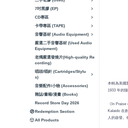
二手老膠 (Used)
7吋黑膠 (EP)
CD專區
卡帶專區 (TAPE)
音響器材 (Audio Equipment)
嚴選二手音響器材 (Used Audio
Equipment)
老燭嚴選發燒片(High-quality Re
cording)
唱頭/唱針 (Cartridges/Stylu
s)
本輯為美國製作
音樂配件/小物 (Accessories)
1933 年
雜誌/書籍/漫畫 (Books)
Record Store Day 2026
《In Pra
Kalaido
Redemption Section
人的啟發。
All Products