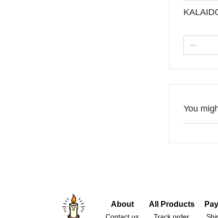
KALAIDO
You might
About
All Products
Pay
Contact us
Track order
Shi