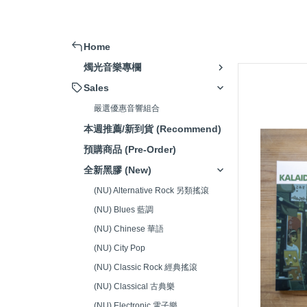
擴大機 (Amplifier)
被動式喇叭 (Passive Speaker)
Home
主動式喇叭/藍芽喇叭 (Active
燭光音樂專欄
Speaker)
Sales
串流播放器(Music Streamer)
嚴選優惠音響組合
嚴選音響組合 (Hi-Fi system)
本週推薦/新到貨 (Recommend)
唱頭放大器 (Phono Amp)
預購商品 (Pre-Order)
CD播放器(CD Player)
全新黑膠 (New)
耳機 (Headphone)
(NU) Alternative Rock 另類搖滾
(NU) Blues 藍調
發燒線材 (High-Fidelity Cable)
(NU) Chinese 華語
電源處理器/插座(Power Supply)
(NU) City Pop
清潔/調整工具(Adjustment
(NU) Classic Rock 經典搖滾
Tools)
(NU) Classical 古典樂
腳架/墊材 (Speaker Stand/Pad)
(NU) Electronic 電子樂