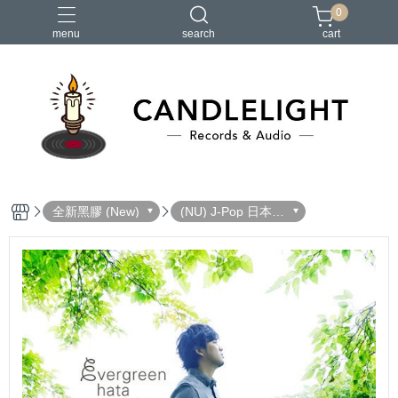
0
menu
search
cart
2026大港開唱
RSD
聖誕節
鏈鋸人蕾潔篇
黑潮好針
全新黑膠 (New)
(NU) J-Pop 日本流
行