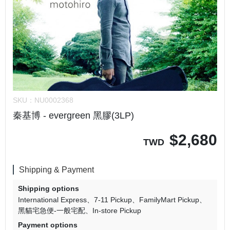
SKU：
NU0002368
秦基博 - evergreen 黑膠(3LP)
$
2,680
TWD
Shipping & Payment
Shipping options
International Express
7-11 Pickup
FamilyMart Pickup
黑貓宅急便-一般宅配
In-store Pickup
Payment options