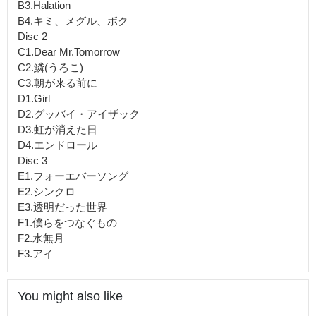
B3.Halation
B4.キミ、メグル、ボク
Disc 2
C1.Dear Mr.Tomorrow
C2.鱗(うろこ)
C3.朝が来る前に
D1.Girl
D2.グッバイ・アイザック
D3.虹が消えた日
D4.エンドロール
Disc 3
E1.フォーエバーソング
E2.シンクロ
E3.透明だった世界
F1.僕らをつなぐもの
F2.水無月
F3.アイ
You might also like