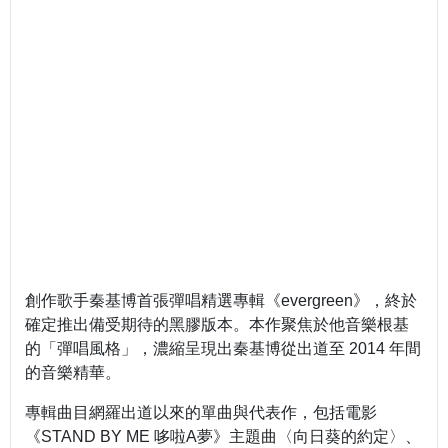
創作歌手秦基博首張彈唱精選專輯《evergreen》，終於
確定推出備受期待的黑膠版本。本作聚焦於他音樂根基
的「彈唱風格」，濃縮呈現出秦基博從出道至 2014 年間
的音樂精華。
專輯曲目網羅出道以來的單曲與代表作，包括電影
《STAND BY ME 哆啦A夢》主題曲〈向日葵的約定〉、