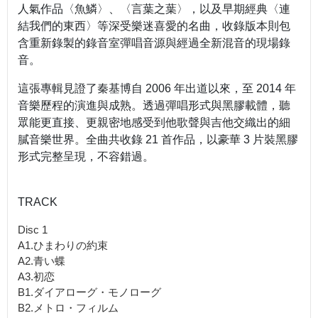
人氣作品〈魚鱗〉、〈言葉之葉〉，以及早期經典〈連
結我們的東西〉等深受樂迷喜愛的名曲，收錄版本則包
含重新錄製的錄音室彈唱音源與經過全新混音的現場錄
音。
這張專輯見證了秦基博自 2006 年出道以來，至 2014 年
音樂歷程的演進與成熟。透過彈唱形式與黑膠載體，聽
眾能更直接、更親密地感受到他歌聲與吉他交織出的細
膩音樂世界。全曲共收錄 21 首作品，以豪華 3 片裝黑膠
形式完整呈現，不容錯過。
TRACK
Disc 1
A1.ひまわりの約束
A2.青い蝶
A3.初恋
B1.ダイアローグ・モノローグ
B2.メトロ・フィルム