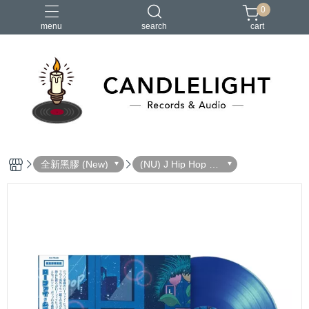
0
menu
search
cart
2026大港開唱
RSD
聖誕節
鏈鋸人蕾潔篇
黑潮好針
全新黑膠 (New)
(NU) J Hip Hop 日
本嘻哈