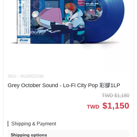
SKU：
NU0002246
Grey October Sound - Lo-Fi City Pop 彩膠1LP
TWD
$
1,180
$
1,150
TWD
Shipping & Payment
Shipping options