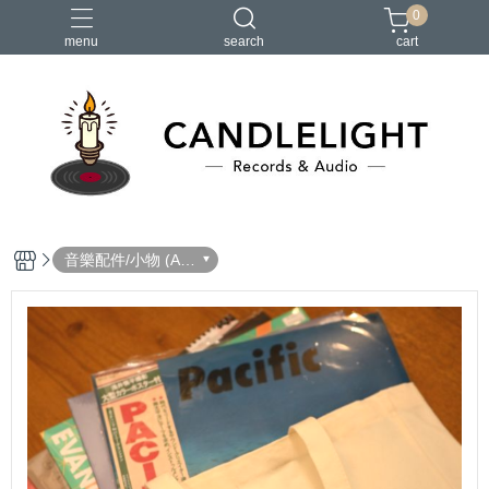
0
menu
search
cart
2026大港開唱
RSD
聖誕節
鏈鋸人蕾潔篇
黑潮好針
音樂配件/小物 (Acc
essories)