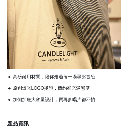
🔸 高磅耐用材質，陪你走過每一場尋盤冒險
🔸 原創燭光LOGO燙印，簡約卻充滿態度
🔸 加側加底大容量設計，買再多唱片都不怕
產品資訊