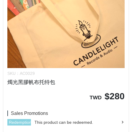
SKU：
AC0029
燭光黑膠帆布托特包
$
280
TWD
Sales Promotions
Redemption
This product can be redeemed.